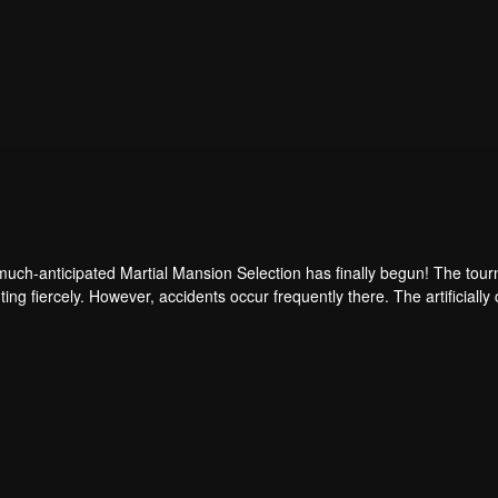
uch-anticipated Martial Mansion Selection has finally begun! The tour
hting fiercely. However, accidents occur frequently there. The artificiall
ongest people that ensue, all reveal the mysterious and huge assassina
able to cut through the tho