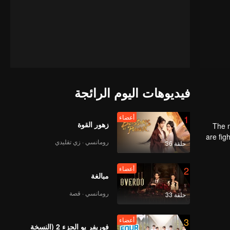
فيديوهات اليوم الرائجة
1
أعضاء
زهور القوة
The m
are fig
رومانسي · زي تقليدي
حلقة 36
the str
2
أعضاء
مبالغة
رومانسي · قصة
حلقة 33
3
أعضاء
فوريفر يو الجزء 2 (النسخة