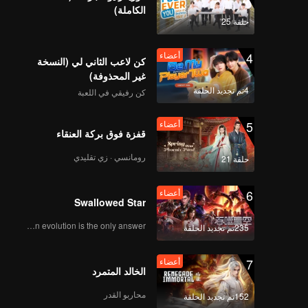
الكاملة)
حلقة 25
4
أعضاء
كن لاعب الثاني لي (النسخة
غير المحذوفة)
4تم تجديد الحلقة
كن رفيقي في اللعبة
5
أعضاء
قفزة فوق بركة العنقاء
رومانسي · زي تقليدي
حلقة 21
6
أعضاء
Swallowed Star
Human evolution is the only answer.
235تم تجديد الحلقة
7
أعضاء
الخالد المتمرد
محاربو القدر
152تم تجديد الحلقة