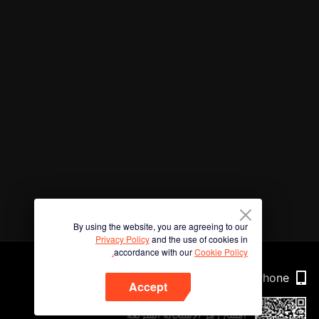
By using the website, you are agreeing to our
Privacy Policy
and the use of cookies in
accordance with our
Cookie Policy.
Phone
Accept
امسح رمز الاستجابة السريعة