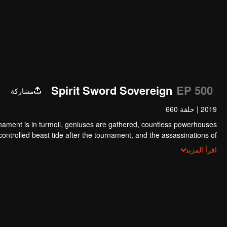
Spirit Sword Sovereign
EP 500
مشاركة
2019
|
حلقة 660
nament is in turmoil, geniuses are gathered, countless powerhouses
y controlled beast tide after the tournament, and the assassinations of
tion sect, the Heavenly Evolution Sect. Let's see how Chu Xingyun is
اقرأ المزيد
rns in this treacherous assassination and carry the world before one!