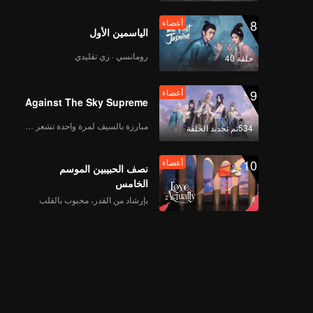
8
أعضاء
الياسمين الأول
رومانسي · زي تقليدي
حلقة 40
9
أعضاء
Against The Sky Supreme
مبارزة بالسيف لمرة واحدة تشعر بالحرية
534تم تجديد الحلقة
10
أعضاء
نصف الحبيبين الموسم
الخامس
بإرشاد من القدر، محبوب بالقلب