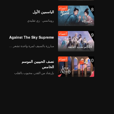
8
أعضاء
الياسمين الأول
رومانسي · زي تقليدي
حلقة 40
9
أعضاء
Against The Sky Supreme
مبارزة بالسيف لمرة واحدة تشعر بالحرية
534تم تجديد الحلقة
10
أعضاء
نصف الحبيبين الموسم
الخامس
بإرشاد من القدر، محبوب بالقلب