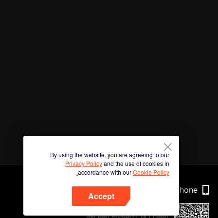
By using the website, you are agreeing to our
Privacy Policy
and the use of cookies in
accordance with our
Cookie Policy.
Phone
Accept
امسح رمز الاستجابة السريعة