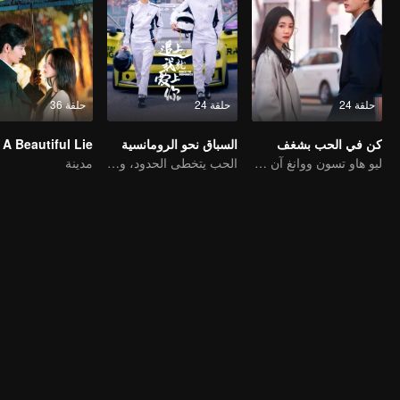
حلقة 24
حلقة 24
حلقة 36
كن في الحب بشغف
السباق نحو الرومانسية
A Beautiful Lie
ليو هاو تسون ووانغ آن يوي يمثلان حبًا نقيًا للشباب
الحب يتخطى الحدود، والمجد متحد كشركاء
مدينة