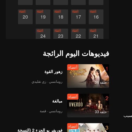
أعضاء
أعضاء
أعضاء
أعضاء
أعضاء
20
19
18
17
16
أعضاء
أعضاء
أعضاء
أعضاء
24
23
22
21
فيديوهات اليوم الرائجة
1
أعضاء
زهور القوة
رومانسي · زي تقليدي
حلقة 36
2
أعضاء
مبالغة
رومانسي · قصة
حلقة 33
بسبب
3
أعضاء
فوريفر يو الجزء 2 (النسخة