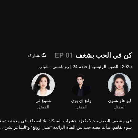
كن في الحب بشغف
EP 01
مشاركة
2025
|
الصين الرئيسية
|
حلقة 24
|
رومانسي · شباب
ليو هاو تسون
وانغ ان يوي
تسينغ لي
الممثل
الممثل
الممثل
في منتصف الصيف، حيثُ تُغرّد حشرات السيكادا بلا انقطاع، في مدينة تشينغ
سوء تفاهم، بدأت قصة حب بين الفتاة الرائعة "تشي زونغ" و"الشاعر تشن"...