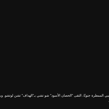
يي الممطرة جنوبًا، التقى "الحصان الأسود" شو تشي بـ"الهداف" تشن لوتشو. و