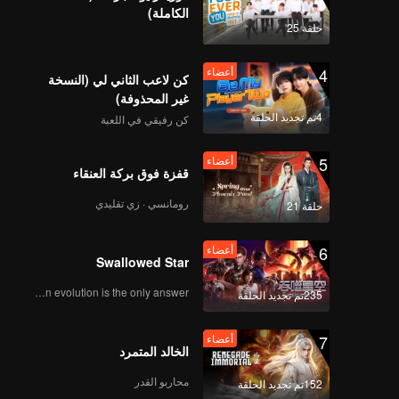
الكاملة)
حلقة 25
4
أعضاء
كن لاعب الثاني لي (النسخة
غير المحذوفة)
4تم تجديد الحلقة
كن رفيقي في اللعبة
5
أعضاء
قفزة فوق بركة العنقاء
رومانسي · زي تقليدي
حلقة 21
6
أعضاء
Swallowed Star
Human evolution is the only answer.
235تم تجديد الحلقة
7
أعضاء
الخالد المتمرد
محاربو القدر
152تم تجديد الحلقة