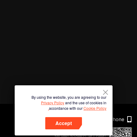
By using the website, you are agreeing to our
Privacy Policy
and the use of cookies in
accordance with our
Cookie Policy.
Phone
Accept
امسح رمز الاستجابة السريعة