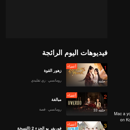
فيديوهات اليوم الرائجة
1
أعضاء
زهور القوة
رومانسي · زي تقليدي
حلقة 36
2
أعضاء
مبالغة
رومانسي · قصة
حلقة 33
Mac a young man who lost his lover to cancer, travels to Koh Lan to heal and start anew. There, he meets Nate, a famous YouTuber filming content
on Ko
3
أعضاء
فوريفر يو الجزء 2 (النسخة