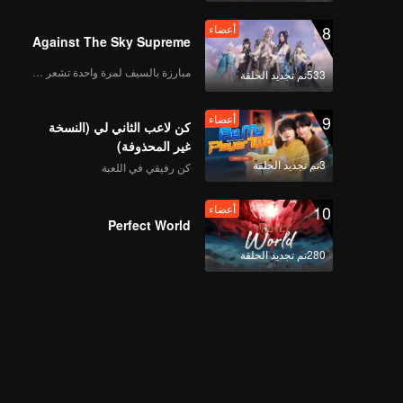
8
أعضاء
Against The Sky Supreme
مبارزة بالسيف لمرة واحدة تشعر بالحرية
533تم تجديد الحلقة
9
أعضاء
كن لاعب الثاني لي (النسخة
غير المحذوفة)
3تم تجديد الحلقة
كن رفيقي في اللعبة
10
أعضاء
Perfect World
280تم تجديد الحلقة