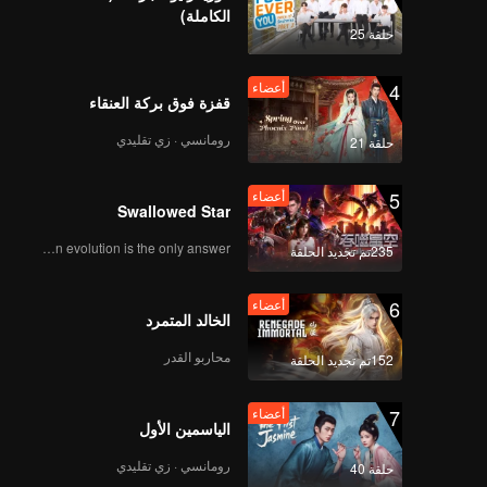
الكاملة)
حلقة 25
4
أعضاء
قفزة فوق بركة العنقاء
رومانسي · زي تقليدي
حلقة 21
5
أعضاء
Swallowed Star
Human evolution is the only answer.
235تم تجديد الحلقة
6
أعضاء
الخالد المتمرد
محاربو القدر
152تم تجديد الحلقة
7
أعضاء
الياسمين الأول
رومانسي · زي تقليدي
حلقة 40