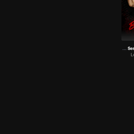
The Bangkokboy Series (Uncut Ver.)
L