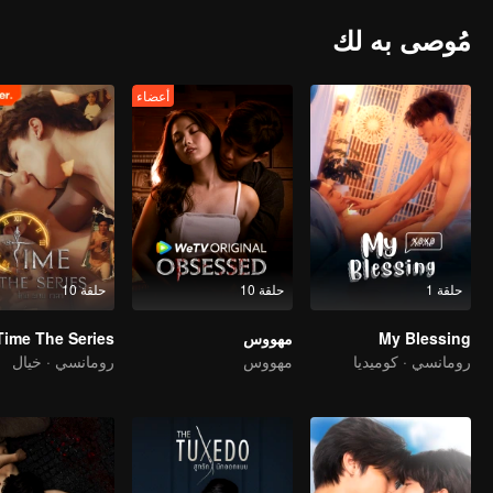
مُوصى به لك
أعضاء
حلقة 1
حلقة 10
حلقة 10
My Blessing
مهووس
Time The Series
رومانسي · كوميديا
مهووس
رومانسي · خيال