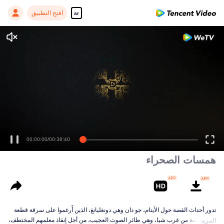
افتح التطبيق
ar
00:00:00
/
00:38:40
همسات الصحراء
تدور أحداث القصة حول الأيتام، جو دان وهي دونغليانغ، الذين أُرغموا على سرقة قطعة
أثرية قديمة من غرب شيا، وهي طائر الصوت العجيب، من أجل إنقاذ معلمهم المختطف،
المزيد