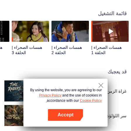
ليو بوتشانج. وفي الوقت نفسه، يتورط قائد فريق الأمن تشياو يو ومحقق التأمين
المسؤول عن المطالبات، يو شياوشياو، في قضية سرقة الكنز هذه. معًا، يجمعان
قائمة التشغيل
قواهما لكشف مؤامرة صادمة من قبل نقابة دولية لسرقة المقابر للاستيلاء على كنوز
الأمة.
أعضاء
همسات الصحراء |
همسات الصحراء |
همسات الصحراء |
هم
الحلقة 1
الحلقة 2
الحلقة 3
قد يعجبك
By using the website, you are agreeing to our
غزاة الزمن
Privacy Policy
and the use of cookies in
accordance with our
Cookie Policy.
Accept
سر اللؤلؤة المفقودة
افتح التطبيق