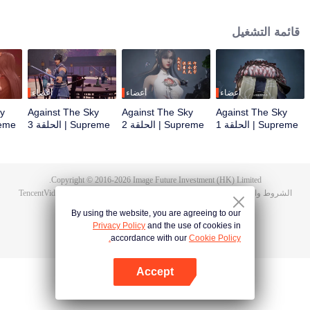
أثناء حفل الزفاف، صادف تان يون خطيبته تخونه وضُرب حتى استيقظت ذاكرة
هونغمينغ. ثم امتلك تان يون موهبة من مستوى الآلهة ليزيد من تقدمه في الزراعة. انتقم
قائمة التشغيل
تان يون لموت عائلته ووحد القارة بأكملها.
أعضاء
أعضاء
أعضاء
ky
Against The Sky
Against The Sky
Against The Sky
Supreme | الحلقة 1
Supreme | الحلقة 2
Supreme | الحلقة 3
Supreme 
Copyright © 2016-
2026
Image Future Investment (HK) Limited.
الشروط والأحكام
|
سياسة الخصوصية
|
Cookie Policy
|
الآراء
|
@
TencentVideo
By using the website, you are agreeing to our
Privacy Policy
and the use of cookies in
accordance with our
Cookie Policy.
Accept
افتح التطبيق