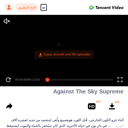
افتح التطبيق
ar
Enjoy smooth and HD episodes
00:00:00
/
00:13:42
Against The Sky Supreme
أثناء غزو الكون الخارجي، قُتل اللورد هونغمينغ ولُعن ليتجسد من جديد لعشرة آلاف
حياة. تجسد في تان يون في حياته الأخيرة، الذي كان سيُحفز بالحياة والموت ليستيقظ.
المزيد