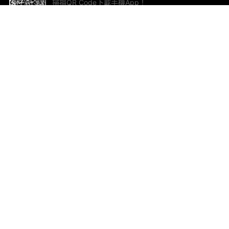
掃描QR Code下載手機App！
幫助與回饋
關
意見反饋
加
聯
電郵
ted.