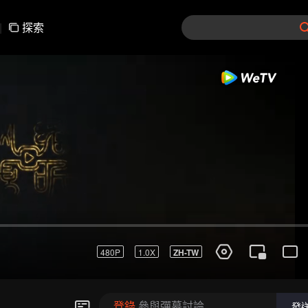
|
探索
登錄
參與彈幕討論
發