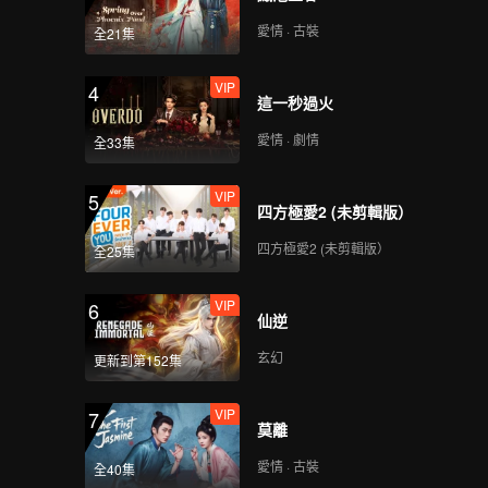
愛情 · 古裝
全21集
VIP
4
這一秒過火
愛情 · 劇情
全33集
VIP
5
四方極愛2 (未剪輯版）
四方極愛2 (未剪輯版）
全25集
VIP
6
仙逆
玄幻
更新到第152集
VIP
7
莫離
愛情 · 古裝
全40集