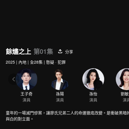
00:00:01
/
00:43:19
餘燼之上
第01集
分享
2025
|
內地
|
全28集
|
懸疑 · 犯罪
王子奇
孫陽
孫怡
劉敏
演員
演員
演員
演
童年的一場滅門慘案，讓廖氏兄弟二人的命運徹底改變。是衝破黑暗
與白的對立面。