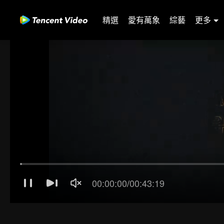
精選
愛有萬象
綜藝
更多