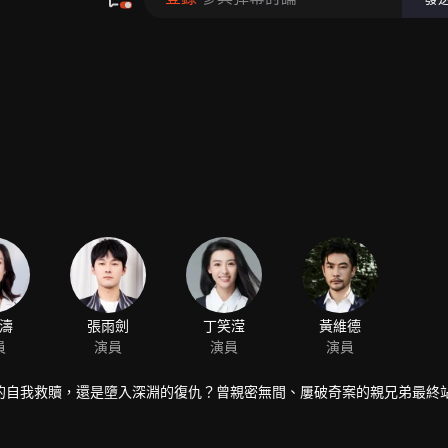
480P
1.0X
ZH-TW
濤
張雨劍
丁笑滢
黃維德
員
演員
演員
演員
的自我救贖，還是墮入深淵的復仇？曾親密無間、屢破奇案的親兄弟最終