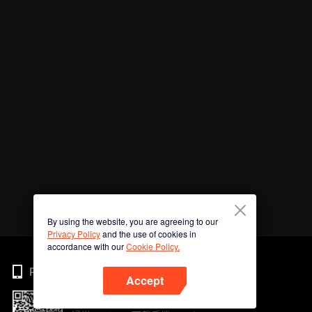
By using the website, you are agreeing to our
Privacy Policy
and the use of cookies in
accordance with our
Cookie Policy.
Phone
Accept