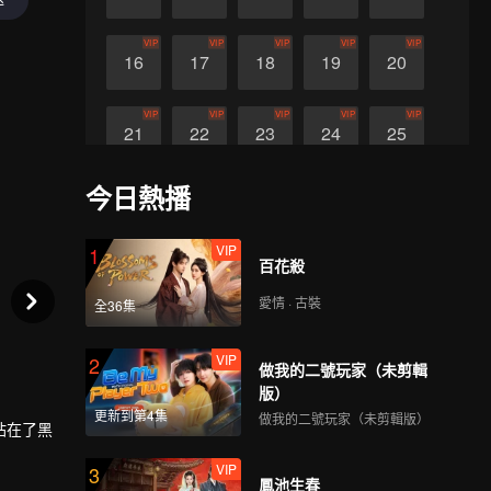
VIP
VIP
VIP
VIP
VIP
16
17
18
19
20
VIP
VIP
VIP
VIP
VIP
21
22
23
24
25
今日熱播
VIP
VIP
VIP
26
27
28
VIP
1
百花殺
愛情 · 古裝
全36集
VIP
2
做我的二號玩家（未剪輯
版）
更新到第4集
做我的二號玩家（未剪輯版）
站在了黑
VIP
3
鳳池生春