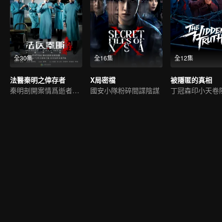
全30集
全16集
全12集
法醫秦明之倖存者
X局密檔
被隱匿的真相
秦明剖開案情爲逝者代言
國安小隊粉碎間諜陰謀