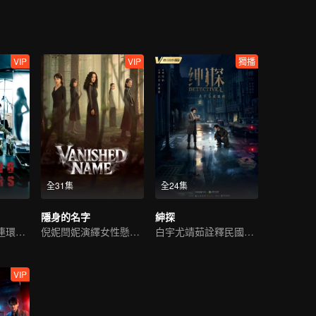
VIP
VIP
獨播
全31集
全24集
隱身的名字
紳探
任達華朱雨辰破連環沉屍案
倪妮閆妮演繹女性懸疑劇
白宇尤靖茹詮釋民國偵探範
VIP