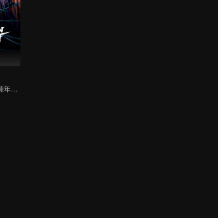
丁冠森印小天卷陳年懸案