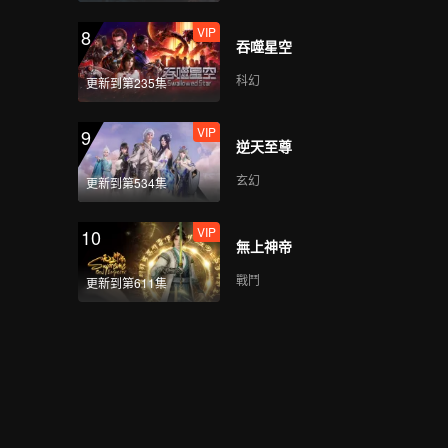
VIP
8
吞噬星空
科幻
更新到第235集
VIP
9
逆天至尊
玄幻
更新到第534集
VIP
10
無上神帝
戰鬥
更新到第611集