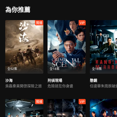
為你推薦
獨播
VIP
全52集
全18集
全18集
沙海
刑偵現場
懸鏡
吳磊秦昊開啓探險之旅
危險就在你身邊
獨播
VIP