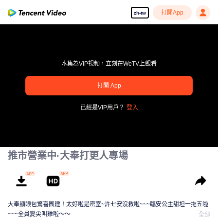
打開App
zh-tw
本集為VIP視頻，立刻在WeTV上觀看
打開 App
pay limit
已經是VIP用戶？
登入
錯誤碼: 70013083.-1-5997f5dbd5d61c07d2ad153ba9fbeee1
00:00:00
/
00:00:00
推市營業中·大奉打更人專場
大奉顯眼包驚喜團建！太好啦是密室~許七安沒救啦~~~臨安公主甜坦一拖五啦
~~~全員變尖叫雞啦～～
全部