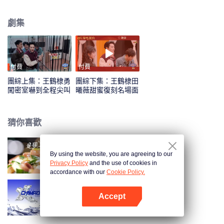
劇集
付費
付費
團綜上集：王鶴棣勇
團綜下集：王鶴棣田
闖密室嚇到全程尖叫
曦薇甜蜜復刻名場面
猜你喜歡
By using the website, you are agreeing to our
是碳水啊·誘人美食精編
Privacy Policy
and the use of cookies in
accordance with our
Cookie Policy.
Accept
戰至巔峰 第3季
打開App