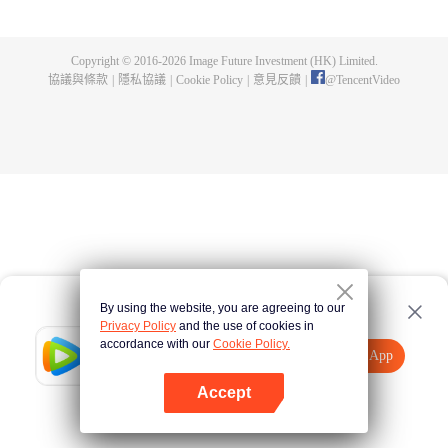
龍炎為報恩帶流螢離開，結果陰差陽錯之下讓關心流螢的夏侯雪誤以為失蹤，
尋找途中遭遇狼妖，最後意外死在尉遲龍炎手裡。尉遲龍炎滿足了流螢的心
願，救回小姐並守護她三世。就這樣尉遲龍炎一面履行著承諾，私下裡卻一直
Copyright © 2016-
2026
Image Future Investment (HK) Limited.
保護著流螢的一世又一世，直到第四世顧輕煙，才知道尉遲龍炎的存在，為救
協議與條款
|
隱私協議
|
Cookie Policy
|
意見反饋
|
@
TencentVideo
被天條懲戒的尉遲龍炎被命格星君吸收了靈魂，最後另一半靈魂和尉遲龍炎融
合，助尉遲龍炎打敗了反派。
By using the website, you are agreeing to our
Privacy Policy
and the use of cookies in
accordance with our
Cookie Policy.
Tencent Video
打開App
觀看更多內容
Accept
如果失敗，請
點擊此處
重試
打開App