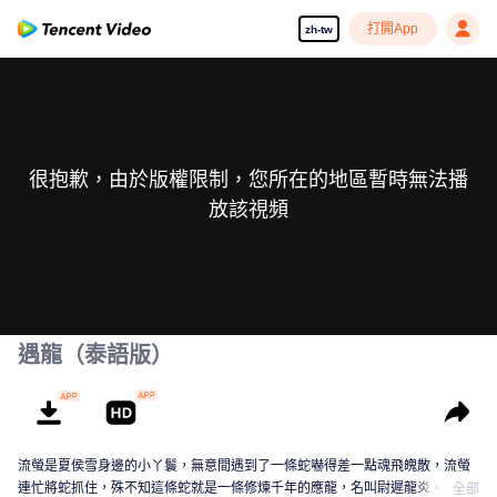
打開App
zh-tw
很抱歉，由於版權限制，您所在的地區暫時無法播
放該視頻
遇龍（泰語版）
流螢是夏侯雪身邊的小丫鬟，無意間遇到了一條蛇嚇得差一點魂飛魄散，流螢
連忙將蛇抓住，殊不知這條蛇就是一條修煉千年的應龍，名叫尉遲龍炎。尉遲
全部