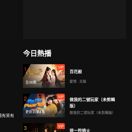
今日熱播
VIP
1
百花殺
愛情 · 古裝
全36集
VIP
2
做我的二號玩家（未剪輯
版）
更新到第4集
做我的二號玩家（未剪輯版）
場有笑有
VIP
3
這一秒過火