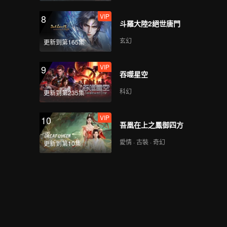
VIP
8
斗羅大陸2絕世唐門
玄幻
更新到第165集
VIP
9
吞噬星空
科幻
更新到第235集
VIP
10
吾凰在上之鳳御四方
愛情 · 古裝 · 奇幻
更新到第10集