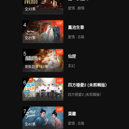
愛情 · 劇情
全33集
VIP
4
鳳池生春
愛情 · 古裝
全21集
VIP
5
仙逆
玄幻
更新到第153集
VIP
6
四方極愛2 (未剪輯版）
四方極愛2 (未剪輯版）
全25集
VIP
7
莫離
愛情 · 古裝
全40集