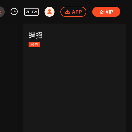
APP
VIP
ZH-TW
過招
預告