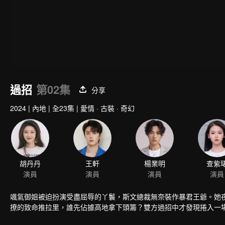
過招
第02集
分享
2024
|
內地
|
全23集
|
愛情 · 古裝 · 奇幻
胡丹丹
王軒
演員
演員
颯氣御姐被迫扮演受盡屈辱的丫鬟，斯文總裁無奈裝作暴君王爺。她
撩的致命推拉里，誰先佔據高地拿下頭籌？雙方過招中才發現捲入一