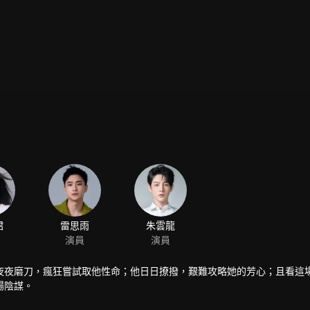
夜夜磨刀，瘋狂嘗試取他性命；他日日撩撥，艱難攻略她的芳心；且看這
場陰謀。