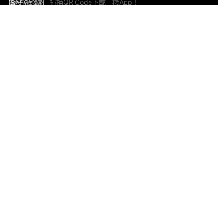
掃描QR Code下載手機App！
幫助與回饋
關
意見反饋
加
聯
電郵
ted.