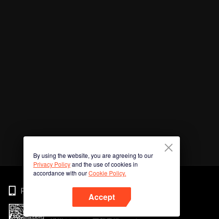
By using the website, you are agreeing to our
Privacy Policy
and the use of cookies in
accordance with our
Cookie Policy.
Phone
Accept