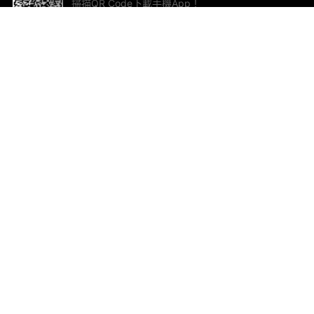
掃描QR Code下載手機App！
幫助與回饋
關
意見反饋
加
聯
電郵
ted.