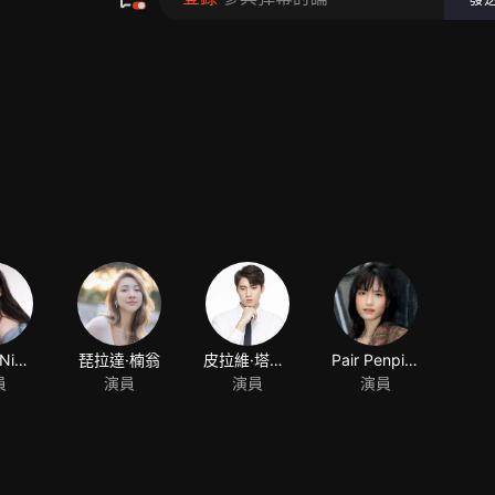
Nycha Nichapat Sujipinyo
員