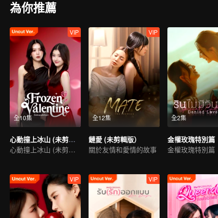
為你推薦
VIP
VIP
全10集
全12集
全2集
心動撞上冰山 (未剪輯版)
鏈愛 (未剪輯版）
金權玫瑰特別篇
心動撞上冰山 (未剪輯版)
關於友情和愛情的故事
金權玫瑰特別篇
VIP
VIP