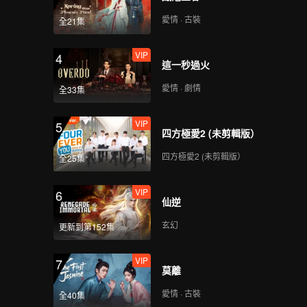
心動撞上冰山_07A
愛情 · 古裝
全21集
VIP
4
這一秒過火
VIP
心動撞上冰山_07B
愛情 · 劇情
全33集
VIP
5
四方極愛2 (未剪輯版）
VIP
心動撞上冰山_07C
四方極愛2 (未剪輯版）
全25集
VIP
6
仙逆
VIP
心動撞上冰山_07D
玄幻
更新到第152集
VIP
7
莫離
VIP
心動撞上冰山_08A
愛情 · 古裝
全40集