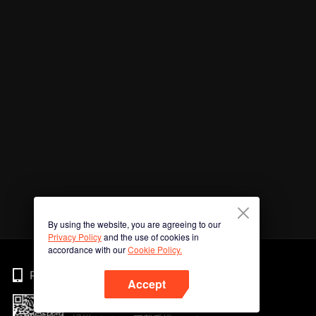
By using the website, you are agreeing to our
Privacy Policy
and the use of cookies in
accordance with our
Cookie Policy.
Phone
Accept