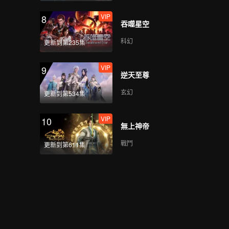
VIP
8
吞噬星空
VIP
心動撞上冰山_08B
科幻
更新到第235集
VIP
9
逆天至尊
VIP
心動撞上冰山_08C
玄幻
更新到第534集
VIP
10
無上神帝
VIP
心動撞上冰山_08D
戰鬥
更新到第611集
VIP
心動撞上冰山_09A
VIP