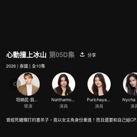
心動撞上冰山
第05D集
分享
2026
|
泰國
|
全10集
坦納民·翁斯坤帕
Natthamon Jantraviphart
Purichaya Saranark
導演
演員
演員
演
曾經死纏爛打的書呆子，竟以女主角身份重逢！而且還要和自己組CP.