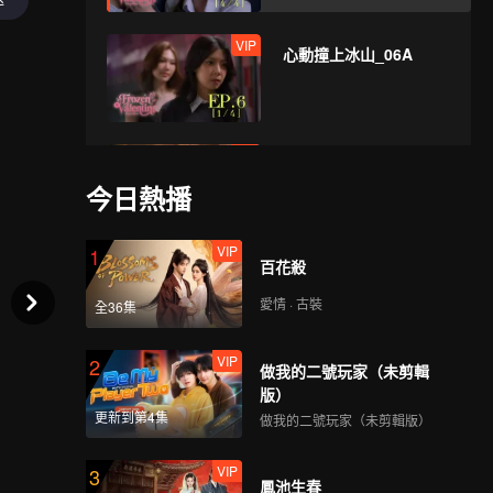
VIP
心動撞上冰山_06A
VIP
心動撞上冰山_06B
今日熱播
VIP
1
百花殺
VIP
心動撞上冰山_06C
愛情 · 古裝
全36集
VIP
2
做我的二號玩家（未剪輯
VIP
心動撞上冰山_06D
版）
更新到第4集
做我的二號玩家（未剪輯版）
VIP
3
鳳池生春
VIP