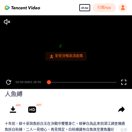
打開App
zh-tw
享受流暢高清劇集
00:00:00
/
01:36:50
人魚縛
十年前，柳十安與魚妖白玉在決戰中雙雙身亡。柳夢白為此來到潯江調查偶遇
魚妖白秋練，二人一見傾心，再見情定。白秋練藏有白魚族至寶魚腹綾，此寶
全部