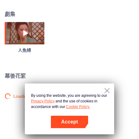
能活死人肉白骨，國師烏桓早年被敵人所傷，需要此物來解毒療傷。他暗中指
示赤霄和荊雲鶴，不斷給白柳二人制造危機。在赤霄的佈局下，白柳二人知道
劇集
了對方是自己殺父（母）的仇人之子。二人痛斷肝腸於潯江橋頭互刺一劍，三
擊掌發誓此生永不再見。烏桓的陰謀能否被識破，情斷意絕的兩個人究竟會何
去何從……
人魚縛
幕後花絮
By using the website, you are agreeing to our
Loading…
Privacy Policy
and the use of cookies in
accordance with our
Cookie Policy.
Accept
打開App