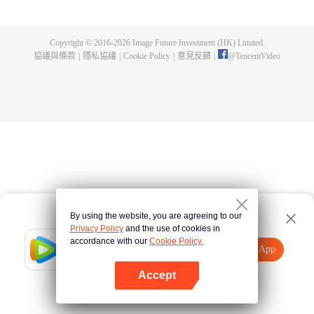
竟然是個和尚。對於潤子的工作、夢想，和尚星川高嶺一直保持著否定的態
度，也許他只是單純的愛潑冷水。連性觀念也無法有所共識的兩人，彷佛處於
兩個不同的世界.
Copyright © 2016-
2026
Image Future Investment (HK) Limited.
協議與條款
|
隱私協議
|
Cookie Policy
|
意見反饋
|
@
TencentVideo
By using the website, you are agreeing to our
Privacy Policy
and the use of cookies in
accordance with our
Cookie Policy.
Tencent Video
打開App
觀看更多內容
Accept
如果失敗，請
點擊此處
重試
打開App