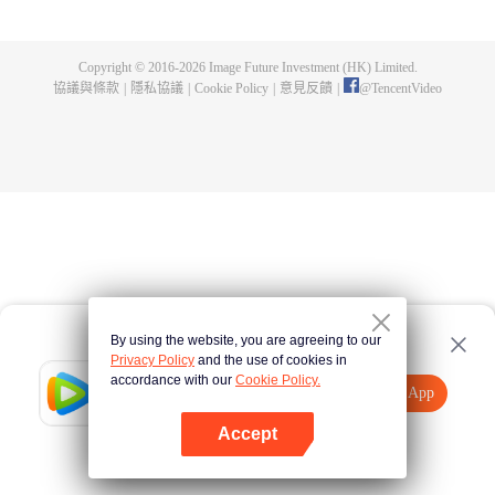
竟然是個和尚。對於潤子的工作、夢想，和尚星川高嶺一直保持著否定的態
度，也許他只是單純的愛潑冷水。連性觀念也無法有所共識的兩人，彷佛處於
兩個不同的世界.
Copyright © 2016-
2026
Image Future Investment (HK) Limited.
協議與條款
|
隱私協議
|
Cookie Policy
|
意見反饋
|
@
TencentVideo
By using the website, you are agreeing to our
Privacy Policy
and the use of cookies in
accordance with our
Cookie Policy.
Tencent Video
打開App
觀看更多內容
Accept
如果失敗，請
點擊此處
重試
打開App