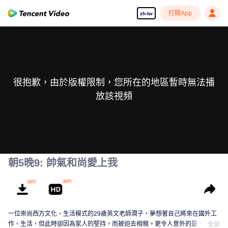
打開App
zh-tw
很抱歉，由於版權限制，您所在的地區暫時無法播
放該視頻
朝5晚9: 帥氣和尚愛上我
一位崇尚西方文化、生活模式的29歲英文老師潤子，夢想著自己將來在國外工
作、生活，但此時卻因為家人的堅持，而被迫去相親。更令人意外的是，對方
全部