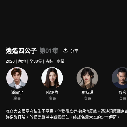
逍遙四公子
第01集
分享
2026
|
內地
|
全38集
|
古裝 · 劇情
潘麓宇
陳鏡依
駱詩琪
魏巍
演員
演員
演員
演員
魂穿大玄國寧府私生子寧宸，他受盡欺辱後絕地反擊。憑詩詞驚豔京
路逆襲打臉，於權謀戰場中嶄露鋒芒，終成名震大玄的少年傳奇。