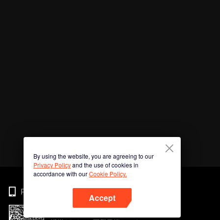
By using the website, you are agreeing to our
Privacy Policy
and the use of cookies in
accordance with our
Cookie Policy.
Phone
Accept