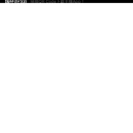
掃描QR Code下載手機App！
幫助與回饋
關
意見反饋
加
聯
電郵
ted.