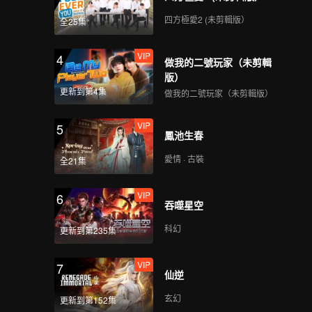
四方極愛2 (未剪輯版）
全25集
VIP
4
做我的二號玩家（未剪輯
版）
更新到第4集
做我的二號玩家（未剪輯版）
VIP
5
鳳池生春
愛情 · 古裝
全21集
VIP
6
吞噬星空
科幻
更新到第235集
VIP
7
仙逆
玄幻
更新到第152集