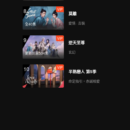
VIP
8
莫離
愛情 · 古裝
全40集
VIP
9
逆天至尊
玄幻
更新到第534集
VIP
10
半熟戀人 第5季
命定指引，赤誠相愛