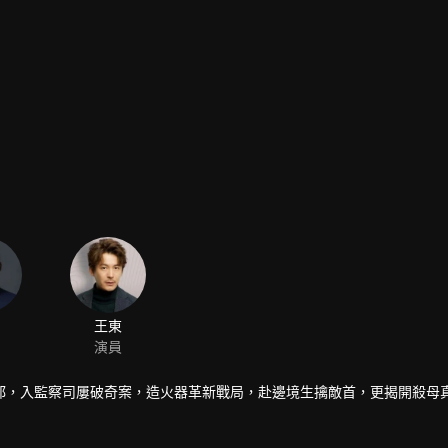
王東
演員
都，入監察司屢破奇案，造火器革新戰局，赴邊境生擒敵首，更揭開殺母