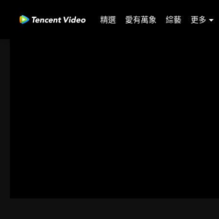
精選
愛有萬象
綜藝
更多