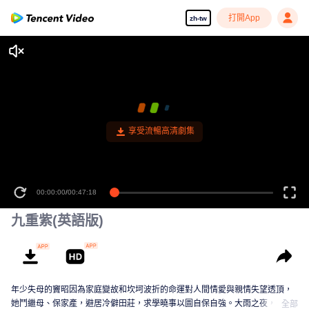
打開App
zh-tw
九重紫(英語版)
年少失母的竇昭因為家庭變故和坎坷波折的命運對人間情愛與親情失望透頂，
她鬥繼母、保家產，避居冷僻田莊，求學曉事以圖自保自強。大雨之夜，竇昭
全部