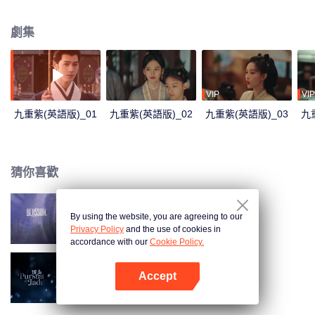
與扮作商賈投宿的宋墨在田莊相逢，用自己的智慧幫其保下平寇有功的定國公
一脈遺孤，二人命運也因此緊緊纏繞。出身官宦之家的宋墨深陷家變謎團，而
劇集
竇昭也在繼母的破壞下遭遇換親流言。二人選擇成親以結同盟、共度困局。曾
經彼此猜忌的他們在相互幫扶中共渡難關，也由此漸漸相知相惜、互為知己。
不料風雨欲來、朝堂驟變，竇昭與宋墨攜手面對危局，共同挽救家族命運、解
開英國公府換子疑雲、成功阻止遼王謀逆，平忠臣冤案、保家國安寧，活出了
真正屬於自己的人生。
VIP
VIP
九重紫(英語版)_01
九重紫(英語版)_02
九重紫(英語版)_03
九
猜你喜歡
By using the website, you are agreeing to our
九重紫
Privacy Policy
and the use of cookies in
accordance with our
Cookie Policy.
Accept
逐玉（英語版）
打開App