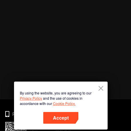
By using the website, you are agreeing to our
Privacy Policy
and the use of cookies in
accordance with our
Cookie Policy.
Phone
Accept