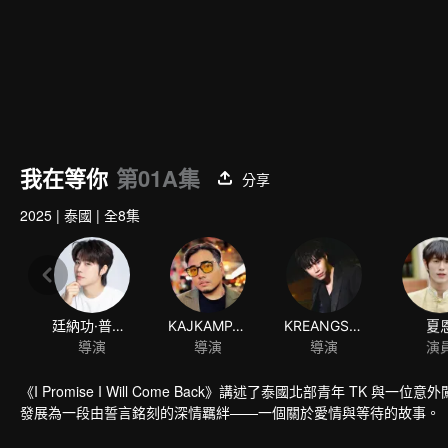
我在等你
第01A集
分享
2025
|
泰國
|
全8集
廷納功·普瓦薩迪翁
KAJKAMPANAT YOOKONGPAN
KREANGSAK MUANGSAEN
夏
導演
導演
導演
演
《I Promise I Will Come Back》講述了泰國北部青年 TK
發展為一段由誓言銘刻的深情羈絆——一個關於愛情與等待的故事。