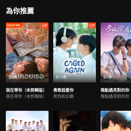
為你推薦
VIP
VIP
全9集
全10集
全1集
我在等你（未剪輯版）
勇敢說愛你
晚點遇見對的你
我在等你（未剪輯版）
黑豹和企鵝
晚點遇見對的你