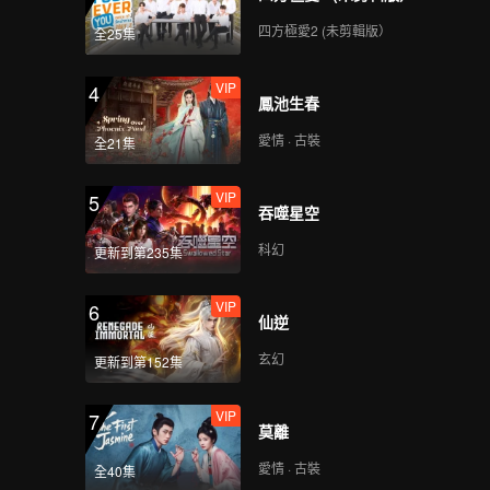
四方極愛2 (未剪輯版）
全25集
我在等你_03B
VIP
4
鳳池生春
愛情 · 古裝
全21集
我在等你_03C
VIP
5
吞噬星空
科幻
更新到第235集
我在等你_04A
VIP
6
仙逆
玄幻
更新到第152集
我在等你_04B
VIP
7
莫離
愛情 · 古裝
全40集