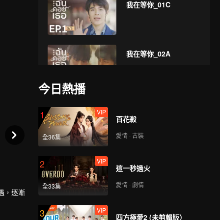
我在等你_01C
我在等你_02A
今日熱播
我在等你_02B
VIP
1
百花殺
愛情 · 古裝
全36集
我在等你_02C
VIP
2
這一秒過火
愛情 · 劇情
全33集
相遇，逐漸
我在等你_03A
VIP
3
四方極愛2 (未剪輯版）