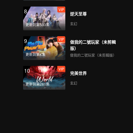
我在等你_04C
VIP
8
逆天至尊
玄幻
更新到第533集
我在等你_05A
VIP
9
做我的二號玩家（未剪輯
版）
更新到第4集
做我的二號玩家（未剪輯版）
我在等你_05B
VIP
10
完美世界
玄幻
更新到第281集
我在等你_05C
我在等你_06A