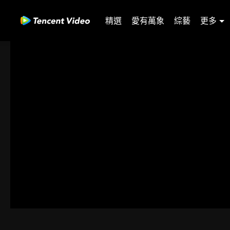
精選
愛有萬象
綜藝
更多