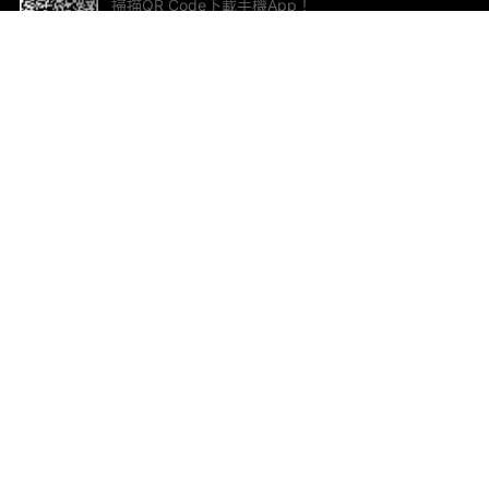
掃描QR Code下載手機App！
幫助與回饋
關
意見反饋
加
聯
電郵
ted.