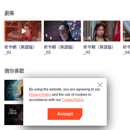
作亂和洛家堡血祭等神秘事件之中，而在對抗聖宗過程中意外讓越祈被封印的
回憶和情感被開啟…… 隨著事件發展，雙越結識了洛家堡雙子洛埋名和洛昭
劇集
言、千年狼妖閒卿、顧寒江和明繡師徒以及居十方等一眾江湖人士，二人的真
實身份也逐漸揭開。正武盟、啟魂聖宗、衡道眾、禺妖族，幾大勢力接踵而
至，誰才是真正的幕後設局人？計中有計，局中有局，不惜捨身改命，只為今
朝再聚。
VIP
VIP
祈今朝（英語版）
祈今朝（英語版）
祈今朝（英語版）
祈
_01
_02
_03
_04
猜你喜歡
By using the website, you are agreeing to our
祈今朝
Privacy Policy
and the use of cookies in
accordance with our
Cookie Policy.
Accept
折腰（英語版）
打開App