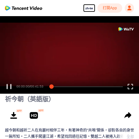
打開App
zh-tw
00:00:00
/
00:41:53
祈今朝（英語版）
越今朝和越祈二人在烏巖村相伴三年，有著神奇的“共鳴”關係，卻對各自的身世
一無所知。二人攜手闖盪江湖，希望找回過往記憶。雙越二人被捲入啟魂聖宗
全部