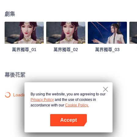
發了林楓體內的鳳凰血脈，使其成為葬神之地的主人。 失去了劍武魂後，林楓
受到了林氏家族中人的排擠和針對。幸虧在此期間，有妹妹林香兒和爺爺林鎮
劇集
南的陪伴、以及從葬神之地中得到的新力量的幫助，林楓才能重拾信心，不至
於一蹶不振，後來成功吸收了葬神之地中的神魔天尊強者們的力量，林楓的劍
武魂因此以修復，且逐漸提升到了更高層次。 通過外出歷練，林楓跨越了一個
又一個的艱難險阻，一步一步地茁壯成長為受世人敬仰的強者，最終登上了武
道之巔。
萬界獨尊_01
萬界獨尊_02
萬界獨尊_03
幕後花絮
By using the website, you are agreeing to our
Loading…
Privacy Policy
and the use of cookies in
accordance with our
Cookie Policy.
Accept
打開App