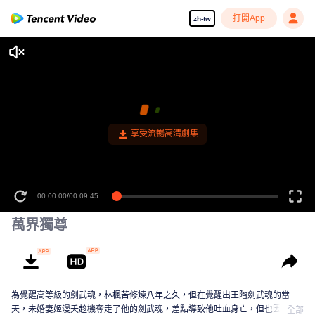
打開App
zh-tw
享受流暢高清劇集
00:00:00
/
00:09:45
萬界獨尊
為覺醒高等級的劍武魂，林楓苦修煉八年之久，但在覺醒出王階劍武魂的當
天，未婚妻姬漫夭趁機奪走了他的劍武魂，差點導致他吐血身亡，但也因此激
全部