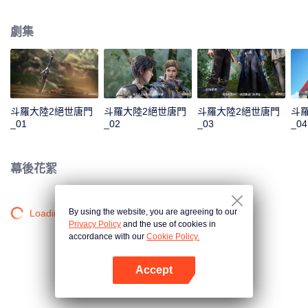
一曲絕世唐門之歌？ 百萬年魂獸，手握日月摘星辰的死靈聖法神，導致唐門衰
落的全新魂導器體系。一切的神奇都將一一展現。 唐門暗器能否重振雄風，唐
劇集
門能否重現輝煌？
斗羅大陸2絕世唐門
斗羅大陸2絕世唐門
斗羅大陸2絕世唐門
斗
_01
_02
_03
_04
幕後花絮
By using the website, you are agreeing to our
Loading…
Privacy Policy
and the use of cookies in
accordance with our
Cookie Policy.
Accept
打開App