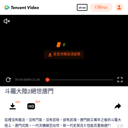
打開App
zh-tw
享受流暢高清劇集
00:00:00
/
00:21:40
斗羅大陸2絕世唐門
這裡沒有魔法，沒有鬥氣，沒有武術，卻有武魂。唐門創立萬年之後的斗羅大
陸上，唐門式微。一代天驕橫空出世，新一代史萊克七怪能否重振唐門，譜寫
全部