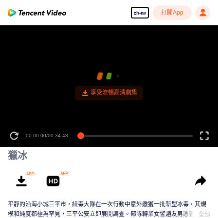
打開App
zh-tw
享受流暢高清劇集
00:00:00
/
00:34:48
獵冰
平靜的沿海小城三平市，緝毒大隊在一次行動中意外繳獲一批新型冰毒，其規
模和純度都極為罕見，三平公安立即展開調查。部隊轉業女警趙友男憑著敏銳
全部