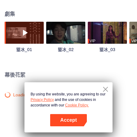
的嗅覺和洞察力，將目標鎖定在了做化工買賣的黃宗偉身上。詭計多端的黃宗
偉讓初出茅廬的趙友男燃起了鬥志，她死盯黃宗偉，不管對方藏在何處，不管
劇集
假像如何高級，她都能挖到線索，發現真相，義無反顧奔赴抓捕。 以趙友男為
首的公安隊伍和以黃宗偉為首的製毒販毒份，一個窮追不捨死咬不放，一個詭
計多端擅於隱藏，就這樣上演了一出“貓鼠大戰”......
VIP
VIP
獵冰_01
獵冰_02
獵冰_03
幕後花絮
By using the website, you are agreeing to our
Loading…
Privacy Policy
and the use of cookies in
accordance with our
Cookie Policy.
Accept
打開App