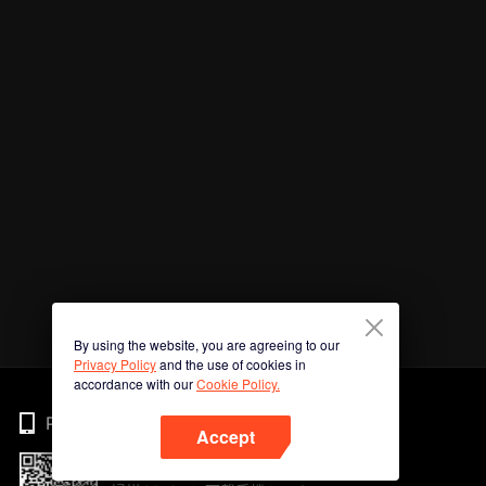
By using the website, you are agreeing to our
Privacy Policy
and the use of cookies in
accordance with our
Cookie Policy.
Phone
Accept