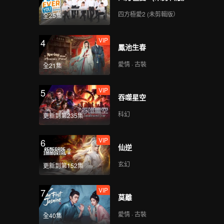
四方極愛2 (未剪輯版）
全25集
VIP
4
鳳池生春
愛情 · 古裝
全21集
VIP
5
吞噬星空
科幻
更新到第235集
VIP
6
仙逆
玄幻
更新到第152集
VIP
7
莫離
愛情 · 古裝
全40集