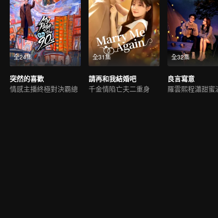
全24集
全31集
全32集
突然的喜歡
請再和我結婚吧
良言寫意
情感主播終極對決霸總
千金情陷亡夫二重身
羅雲熙程瀟甜蜜