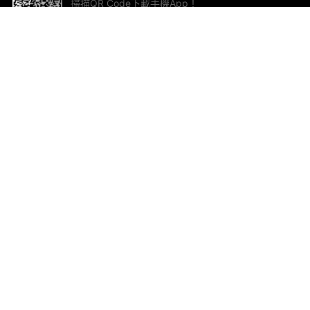
掃描QR Code下載手機App！
幫助與回饋
關
意見反饋
加
聯
電郵
ted.