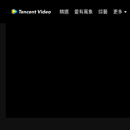
精選
愛有萬象
綜藝
更多