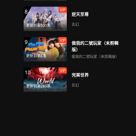
VIP
8
逆天至尊
玄幻
更新到第533集
VIP
9
做我的二號玩家（未剪輯
版）
更新到第3集
做我的二號玩家（未剪輯版）
VIP
10
完美世界
玄幻
更新到第280集