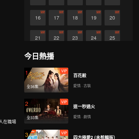
VIP
VIP
VIP
VIP
VIP
16
17
18
19
20
VIP
VIP
VIP
VIP
VIP
21
22
23
24
25
今日熱播
VIP
VIP
VIP
26
27
28
VIP
1
百花殺
愛情 · 古裝
全36集
VIP
2
這一秒過火
愛情 · 劇情
全33集
人在職場
VIP
3
四方極愛2 (未剪輯版）