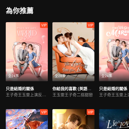
為你推薦
VIP
VIP
全24集
全28集
全24集
只是結婚的關係
你給我的喜歡 (英語版）
王子奇王玉雯上演反差萌戀愛
王玉雯王子奇二搭甜戀
VIP
VIP