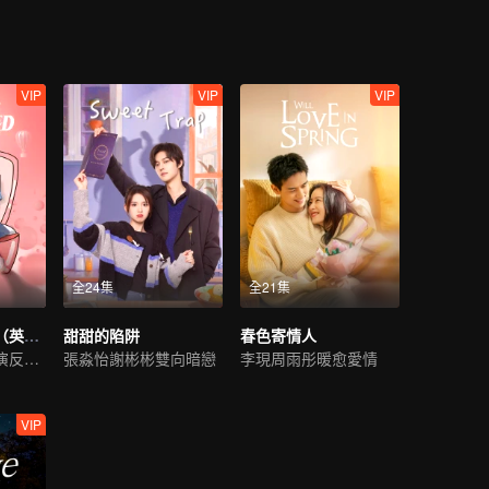
VIP
VIP
VIP
全24集
全21集
只是結婚的關係（英語版）
甜甜的陷阱
春色寄情人
王子奇王玉雯上演反差萌戀愛
張淼怡謝彬彬雙向暗戀
李現周雨彤暖愈愛情
VIP