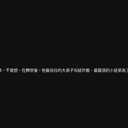
修，不曾想，在轉世後，他最信任的大弟子勾結外敵，最寵溺的小徒弟為
冷落，懷疑母親葉雨妃之死，和生父蘇弘禮有關，為查明真相，毅然在十
之間失去修為，淪為廢人，就此成為青河劍府棄徒。
之一文家的上門女婿。
蘇奕是其丈夫，且一門心思想要解除這門婚事。
前世時，乃是名震大荒九州的玄鈞劍主！
門婚事，除此，他為了查明母親死去的真相，開始和蘇家的力量進行爭鬥
弟一一了斷恩仇。