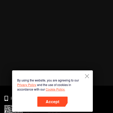
By using the website, you are agreeing to our
Privacy Policy
and the use of cookies in
accordance with our
Cookie Policy.
Phone
Accept