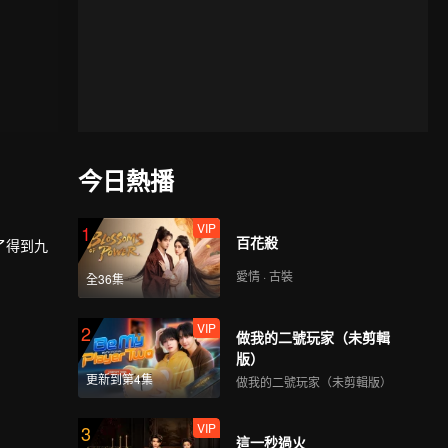
今日熱播
VIP
1
百花殺
了得到九
愛情 · 古裝
全36集
四歲那年
VIP
2
做我的二號玩家（未剪輯
版）
更新到第4集
做我的二號玩家（未剪輯版）
。
VIP
3
這一秒過火