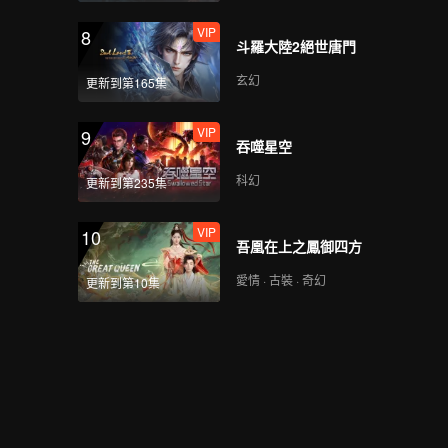
VIP
8
斗羅大陸2絕世唐門
玄幻
更新到第165集
VIP
9
吞噬星空
科幻
更新到第235集
VIP
10
吾凰在上之鳳御四方
愛情 · 古裝 · 奇幻
更新到第10集