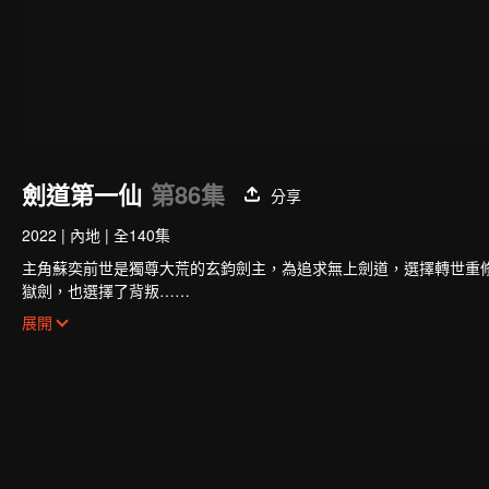
劍道第一仙
第86集
分享
2022
|
內地
|
全140集
主角蘇奕前世是獨尊大荒的玄鈞劍主，為追求無上劍道，選擇轉世重
獄劍，也選擇了背叛……
轉世後，蘇奕的新身份是世俗國度大周玉京城蘇氏的庶子，自幼備受
展開
離家出走，前往青河劍府修行。
不曾想，三年後，在蘇奕即將成為青河劍府內門弟子時，忽然在一夜
跌入低谷的蘇奕，被迫接受蘇家力量的安排，成了偏遠小城三大宗族
其妻子文靈昭乃是廣陵城第一美人，內心排斥這樁婚事，從來不承認
而蘇奕則在淪為上門女婿的一年後，覺醒了前世記憶，終於明白自己
蘇奕就此展開了崛起之路，和妻子文靈昭一樣，他也一心想要解除這
當解決這些恩怨後，蘇奕便會重返大荒九州，去找當初背叛自己的徒