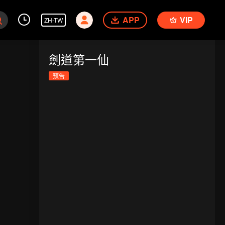
APP
VIP
ZH-TW
劍道第一仙
預告