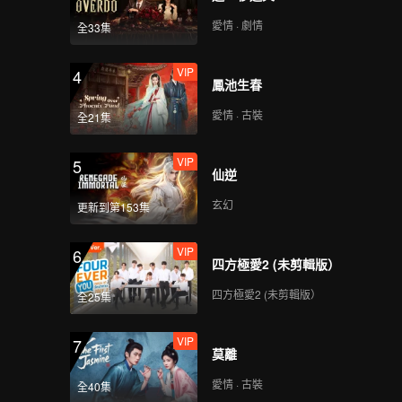
愛情 · 劇情
全33集
VIP
4
鳳池生春
愛情 · 古裝
全21集
VIP
5
仙逆
玄幻
更新到第153集
VIP
6
四方極愛2 (未剪輯版）
四方極愛2 (未剪輯版）
全25集
VIP
7
莫離
愛情 · 古裝
全40集