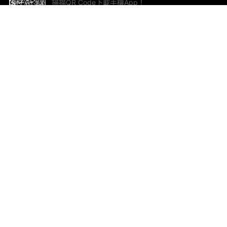
掃描QR Code下載手機App！
幫助與回饋
關
意見反饋
加
聯
電郵
ted.