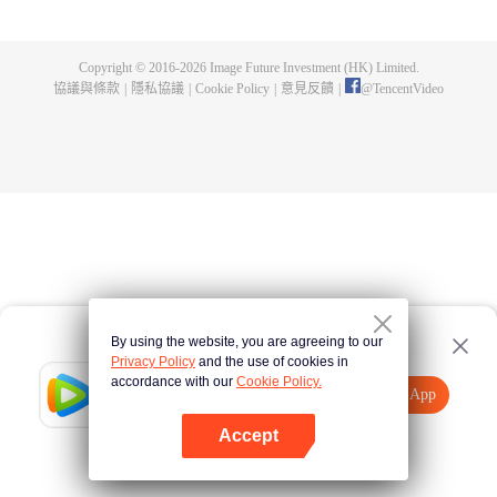
劍，也選擇了背叛…… 轉世後，蘇奕的新身份是世俗國度大周玉京城蘇氏的庶
子，自幼備受冷落，懷疑母親葉雨妃之死，和生父蘇弘禮有關，為查明真相，
毅然在十四歲那年離家出走，前往青河劍府修行。 不曾想，三年後，在蘇奕即
Copyright © 2016-
2026
Image Future Investment (HK) Limited.
將成為青河劍府內門弟子時，忽然在一夜之間失去修為，淪為廢人，就此成為
協議與條款
|
隱私協議
|
Cookie Policy
|
意見反饋
|
@
TencentVideo
青河劍府棄徒。 跌入低谷的蘇奕，被迫接受蘇家力量的安排，成了偏遠小城三
大宗族之一文家的上門女婿。 其妻子文靈昭乃是廣陵城第一美人，內心排斥這
樁婚事，從來不承認蘇奕是其丈夫，且一門心思想要解除這門婚事。 而蘇奕則
在淪為上門女婿的一年後，覺醒了前世記憶，終於明白自己前世時，乃是名震
大荒九州的玄鈞劍主！ 蘇奕就此展開了崛起之路，和妻子文靈昭一樣，他也一
心想要解除這門婚事，除此，他為了查明母親死去的真相，開始和蘇家的力量
進行爭鬥。 當解決這些恩怨後，蘇奕便會重返大荒九州，去找當初背叛自己的
徒弟一一了斷恩仇。
By using the website, you are agreeing to our
Privacy Policy
and the use of cookies in
accordance with our
Cookie Policy.
Tencent Video
打開App
觀看更多內容
Accept
如果失敗，請
點擊此處
重試
打開App