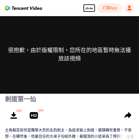
打開App
zh-tw
很抱歉，由於版權限制，您所在的地區暫時無法播
放該視頻
劍道第一仙
主角蘇奕前世是獨尊大荒的玄鈞劍主，為追求無上劍道，選擇轉世重修，不曾
想，在轉世後，他最信任的大弟子勾結外敵，最寵溺的小徒弟為了得到九獄
全部