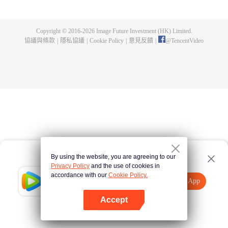
劍，也選擇了背叛…… 轉世後，蘇奕的新身份是世俗國度大周玉京城蘇氏的庶
子，自幼備受冷落，懷疑母親葉雨妃之死，和生父蘇弘禮有關，為查明真相，
毅然在十四歲那年離家出走，前往青河劍府修行。 不曾想，三年後，在蘇奕即
Copyright © 2016-
2026
Image Future Investment (HK) Limited.
將成為青河劍府內門弟子時，忽然在一夜之間失去修為，淪為廢人，就此成為
協議與條款
|
隱私協議
|
Cookie Policy
|
意見反饋
|
@
TencentVideo
青河劍府棄徒。 跌入低谷的蘇奕，被迫接受蘇家力量的安排，成了偏遠小城三
大宗族之一文家的上門女婿。 其妻子文靈昭乃是廣陵城第一美人，內心排斥這
樁婚事，從來不承認蘇奕是其丈夫，且一門心思想要解除這門婚事。 而蘇奕則
在淪為上門女婿的一年後，覺醒了前世記憶，終於明白自己前世時，乃是名震
大荒九州的玄鈞劍主！ 蘇奕就此展開了崛起之路，和妻子文靈昭一樣，他也一
心想要解除這門婚事，除此，他為了查明母親死去的真相，開始和蘇家的力量
進行爭鬥。 當解決這些恩怨後，蘇奕便會重返大荒九州，去找當初背叛自己的
徒弟一一了斷恩仇。
By using the website, you are agreeing to our
Privacy Policy
and the use of cookies in
accordance with our
Cookie Policy.
Tencent Video
打開App
觀看更多內容
Accept
如果失敗，請
點擊此處
重試
打開App