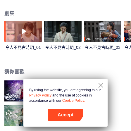
代。曉玥和么么努力尋找穿越方法，最終發現辛追夫人和利豨的秘密。
劇集
VIP
VIP
今人不見古時玥_01
今人不見古時玥_02
今人不見古時玥_03
今
猜你喜歡
By using the website, you are agreeing to our
逆天成仙（泰語版）
Privacy Policy
and the use of cookies in
accordance with our
Cookie Policy.
Accept
將軍家的小兒子（泰語版）
打開App