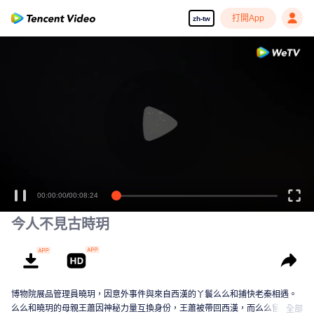
打開App
zh-tw
00:00:00
/
00:08:24
今人不見古時玥
博物院展品管理員曉玥，因意外事件與來自西漢的丫鬟么么和捕快老秦相遇。
么么和曉玥的母親王蕭因神秘力量互換身份，王蕭被帶回西漢，而么么留在現
全部