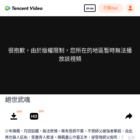
打開App
zh-tw
很抱歉，由於版權限制，您所在的地區暫時無法播
放該視頻
絕世武魂
少年陳楓，丹田如鐵，無法修煉。唯有恩師不棄，不想師父被強者擊殺，自此
再也無人庇佑，受盡旁人欺凌。陳楓盡心守墓五年，卻發現師父假死，發現師
全部