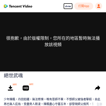
打開App
zh-tw
很抱歉，由於版權限制，您所在的地區暫時無法播
放該視頻
絕世武魂
少年陳楓，丹田如鐵，無法修煉。唯有恩師不棄，不想師父被強者擊殺，自此
再也無人庇佑，受盡旁人欺凌。陳楓盡心守墓五年，卻發現師父假死，發現師
全部