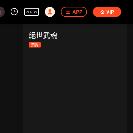
APP
VIP
ZH-TW
絕世武魂
預告