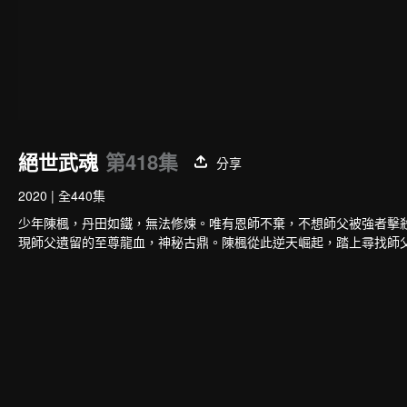
絕世武魂
第418集
分享
2020
|
全440集
少年陳楓，丹田如鐵，無法修煉。唯有恩師不棄，不想師父被強者擊
現師父遺留的至尊龍血，神秘古鼎。陳楓從此逆天崛起，踏上尋找師