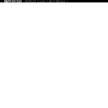
掃描QR Code下載手機App！
幫助與回饋
關
意見反饋
加
聯
電郵
ted.