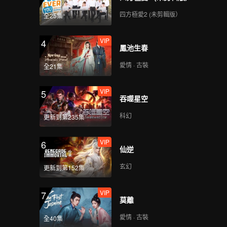
四方極愛2 (未剪輯版）
全25集
VIP
4
鳳池生春
愛情 · 古裝
全21集
VIP
5
吞噬星空
科幻
更新到第235集
VIP
6
仙逆
玄幻
更新到第152集
VIP
7
莫離
愛情 · 古裝
全40集