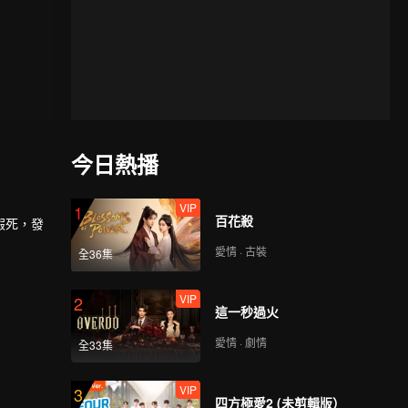
今日熱播
VIP
1
百花殺
假死，發
愛情 · 古裝
全36集
VIP
2
這一秒過火
愛情 · 劇情
全33集
VIP
3
四方極愛2 (未剪輯版）