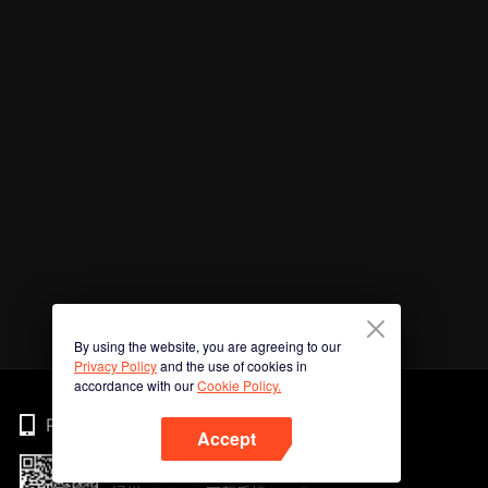
By using the website, you are agreeing to our
Privacy Policy
and the use of cookies in
accordance with our
Cookie Policy.
Phone
Accept