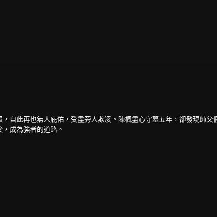
殺，自此再也無人庇佑，受盡旁人欺凌。陳楓盡心守墓五年，卻發現師父
父，成為強者的道路。