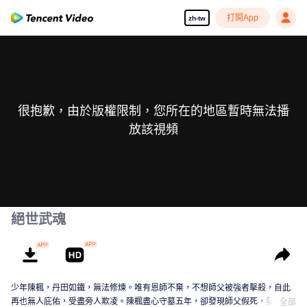
打開App
zh-tw
很抱歉，由於版權限制，您所在的地區暫時無法播
放該視頻
絕世武魂
少年陳楓，丹田如鐵，無法修煉。唯有恩師不棄，不想師父被強者擊殺，自此
再也無人庇佑，受盡旁人欺凌。陳楓盡心守墓五年，卻發現師父假死，發現師
全部