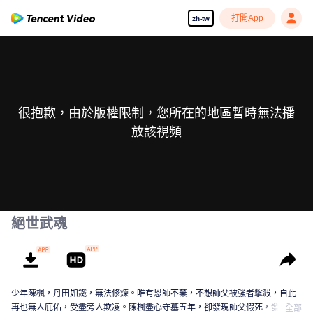
打開App
zh-tw
很抱歉，由於版權限制，您所在的地區暫時無法播
放該視頻
絕世武魂
少年陳楓，丹田如鐵，無法修煉。唯有恩師不棄，不想師父被強者擊殺，自此
再也無人庇佑，受盡旁人欺凌。陳楓盡心守墓五年，卻發現師父假死，發現師
全部