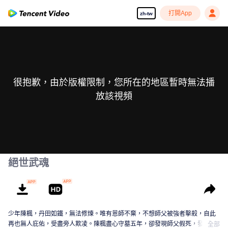
打開App
zh-tw
很抱歉，由於版權限制，您所在的地區暫時無法播
放該視頻
絕世武魂
少年陳楓，丹田如鐵，無法修煉。唯有恩師不棄，不想師父被強者擊殺，自此
再也無人庇佑，受盡旁人欺凌。陳楓盡心守墓五年，卻發現師父假死，發現師
全部