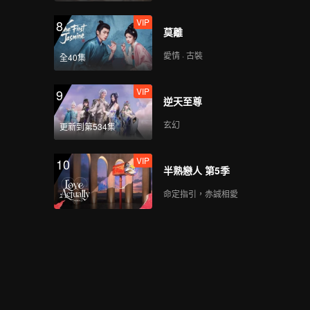
VIP
8
莫離
愛情 · 古裝
全40集
VIP
9
逆天至尊
玄幻
更新到第534集
VIP
10
半熟戀人 第5季
命定指引，赤誠相愛