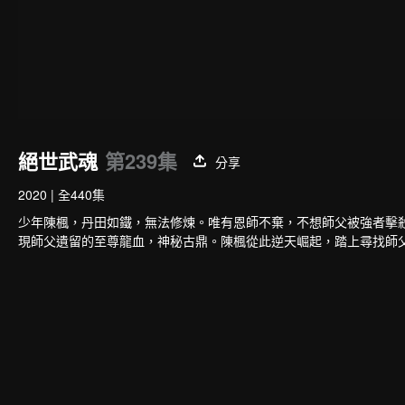
絕世武魂
第239集
分享
2020
|
全440集
少年陳楓，丹田如鐵，無法修煉。唯有恩師不棄，不想師父被強者擊
現師父遺留的至尊龍血，神秘古鼎。陳楓從此逆天崛起，踏上尋找師