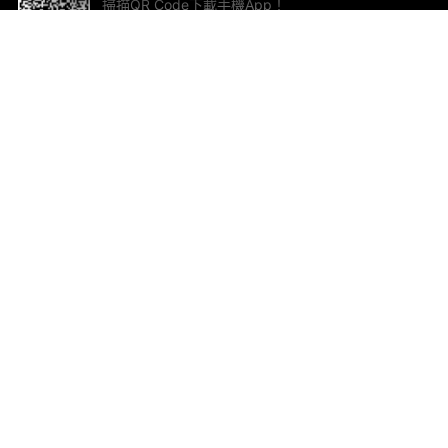
掃描QR Code下載手機App！
幫助與回饋
關
意見反饋
加
聯
電郵
ted.