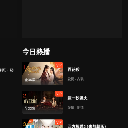
今日熱播
VIP
1
百花殺
假死，發
愛情 · 古裝
全36集
VIP
2
這一秒過火
愛情 · 劇情
全33集
VIP
3
四方極愛2 (未剪輯版）