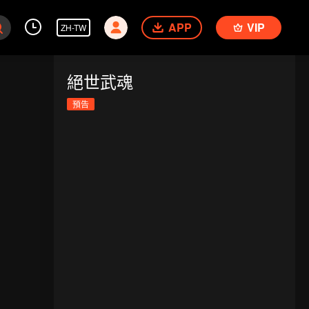
APP
VIP
ZH-TW
絕世武魂
預告