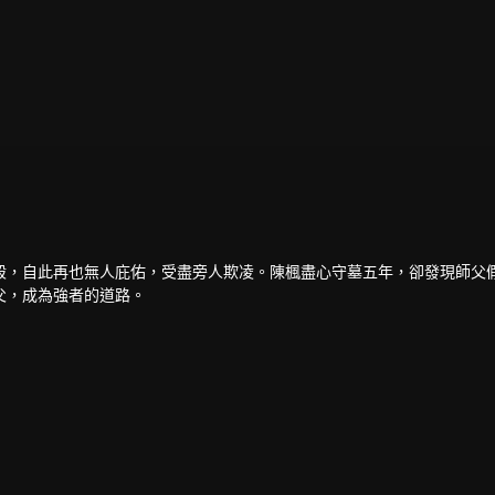
殺，自此再也無人庇佑，受盡旁人欺凌。陳楓盡心守墓五年，卻發現師父
父，成為強者的道路。