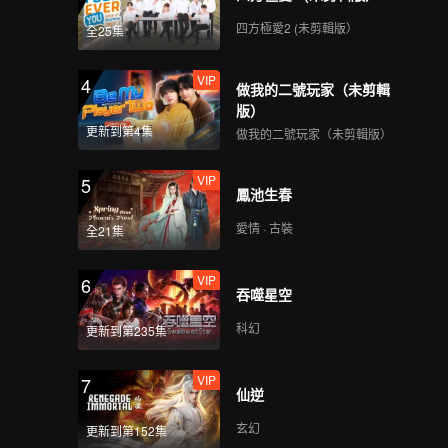
四方極愛2 (未剪輯版）
全25集
VIP
4
做我的二號玩家（未剪輯
版）
更新到第4集
做我的二號玩家（未剪輯版）
VIP
5
鳳池生春
愛情 · 古裝
全21集
VIP
6
吞噬星空
科幻
更新到第235集
VIP
7
仙逆
玄幻
更新到第152集