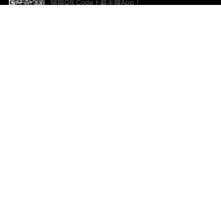
掃描QR Code下載手機App！
幫助與回饋
關
意見反饋
加
聯
電郵
ted.