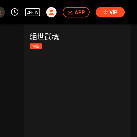
APP
VIP
ZH-TW
絕世武魂
預告