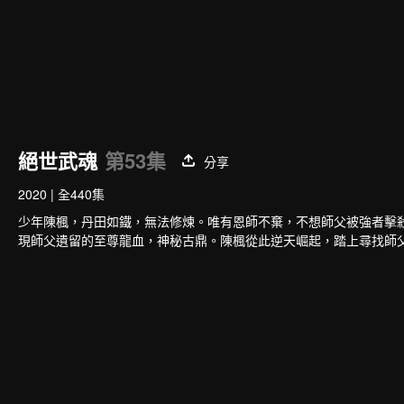
絕世武魂
第53集
分享
2020
|
全440集
少年陳楓，丹田如鐵，無法修煉。唯有恩師不棄，不想師父被強者擊
現師父遺留的至尊龍血，神秘古鼎。陳楓從此逆天崛起，踏上尋找師