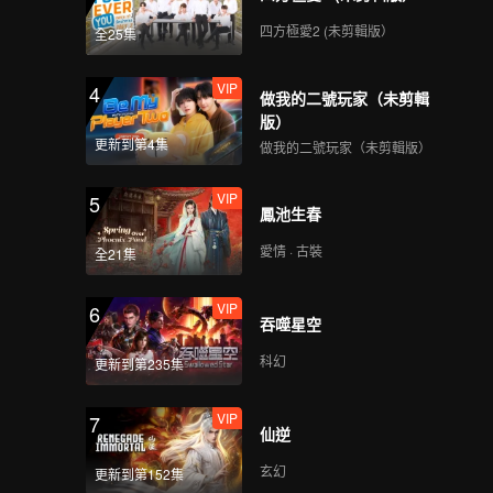
四方極愛2 (未剪輯版）
全25集
VIP
4
做我的二號玩家（未剪輯
版）
更新到第4集
做我的二號玩家（未剪輯版）
VIP
5
鳳池生春
愛情 · 古裝
全21集
VIP
6
吞噬星空
科幻
更新到第235集
VIP
7
仙逆
玄幻
更新到第152集