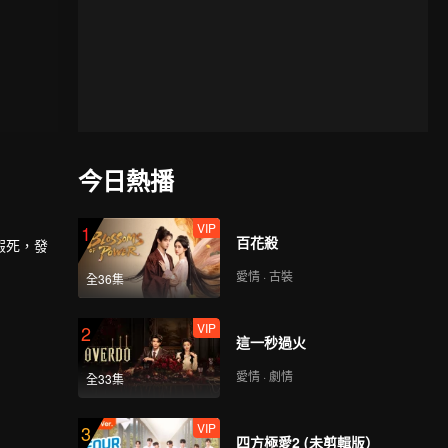
今日熱播
VIP
1
百花殺
假死，發
愛情 · 古裝
全36集
VIP
2
這一秒過火
愛情 · 劇情
全33集
VIP
3
四方極愛2 (未剪輯版）