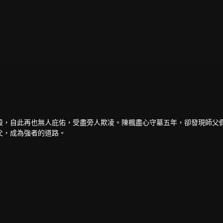
殺，自此再也無人庇佑，受盡旁人欺凌。陳楓盡心守墓五年，卻發現師父
父，成為強者的道路。