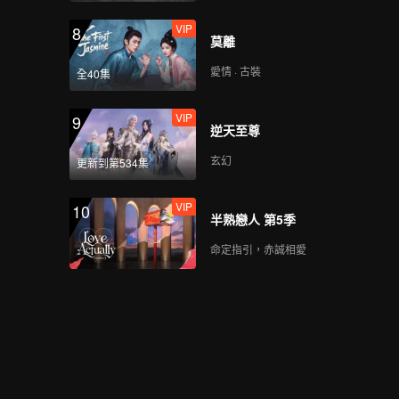
VIP
8
莫離
愛情 · 古裝
全40集
VIP
9
逆天至尊
玄幻
更新到第534集
VIP
10
半熟戀人 第5季
命定指引，赤誠相愛