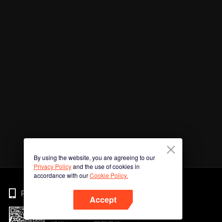
By using the website, you are agreeing to our
Privacy Policy
and the use of cookies in
accordance with our
Cookie Policy.
Phone
Accept