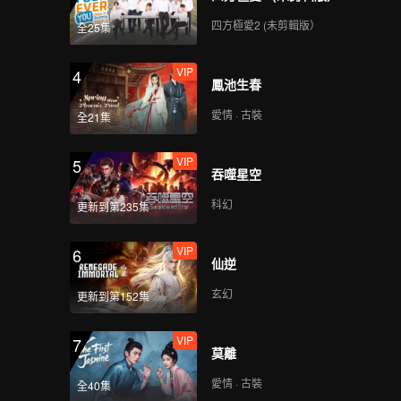
四方極愛2 (未剪輯版）
全25集
VIP
4
鳳池生春
愛情 · 古裝
全21集
VIP
5
吞噬星空
科幻
更新到第235集
VIP
6
仙逆
玄幻
更新到第152集
VIP
7
莫離
愛情 · 古裝
全40集