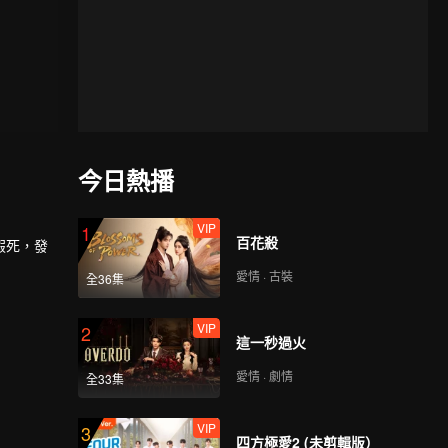
今日熱播
VIP
1
百花殺
假死，發
愛情 · 古裝
全36集
VIP
2
這一秒過火
愛情 · 劇情
全33集
VIP
3
四方極愛2 (未剪輯版）