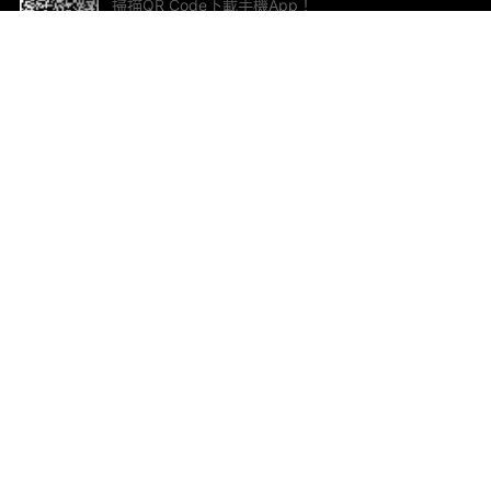
掃描QR Code下載手機App！
幫助與回饋
關
意見反饋
加
聯
電郵
ted.