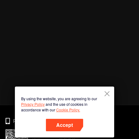
By using the website, you are agreeing to our
Privacy Policy
and the use of cookies in
accordance with our
Cookie Policy.
Phone
Accept