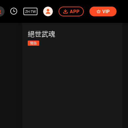
APP
VIP
ZH-TW
絕世武魂
預告