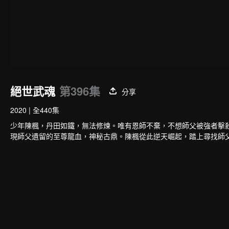
絕世武魂
第396集
分享
2020
|
全440集
少年陳楓，丹田如鐵，無法修煉。唯有恩師不棄，不想師父被強者擊
現師父遺留的至尊龍血，神秘古鼎。陳楓從此逆天崛起，踏上尋找師