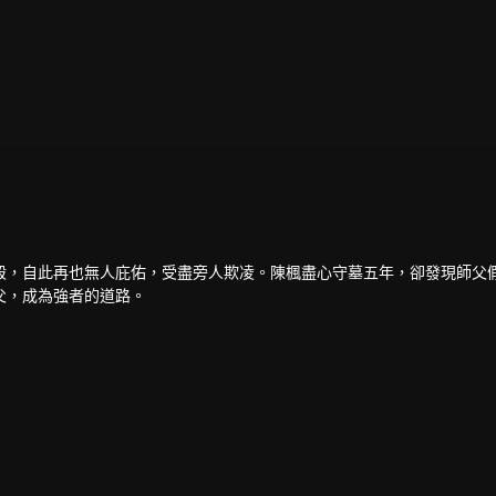
殺，自此再也無人庇佑，受盡旁人欺凌。陳楓盡心守墓五年，卻發現師父
父，成為強者的道路。