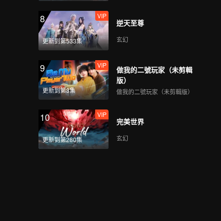
VIP
8
逆天至尊
玄幻
更新到第533集
VIP
9
做我的二號玩家（未剪輯
版）
更新到第3集
做我的二號玩家（未剪輯版）
VIP
10
完美世界
玄幻
更新到第280集