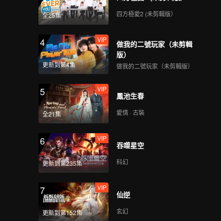
四方極愛2 (未剪輯版）
全25集
VIP
4
做我的二號玩家（未剪輯
版）
更新到第4集
做我的二號玩家（未剪輯版）
VIP
5
鳳池生春
愛情 · 古裝
全21集
VIP
6
吞噬星空
科幻
更新到第235集
VIP
7
仙逆
玄幻
更新到第152集