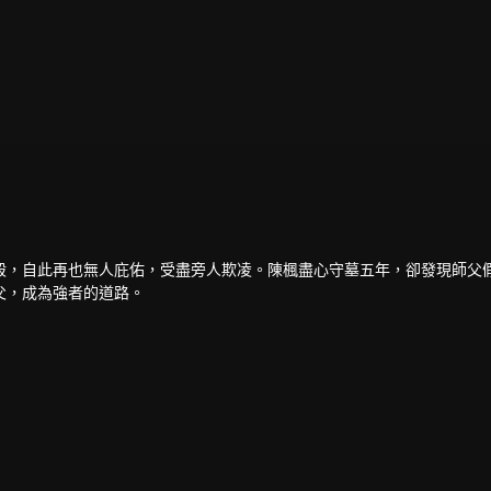
殺，自此再也無人庇佑，受盡旁人欺凌。陳楓盡心守墓五年，卻發現師父
父，成為強者的道路。