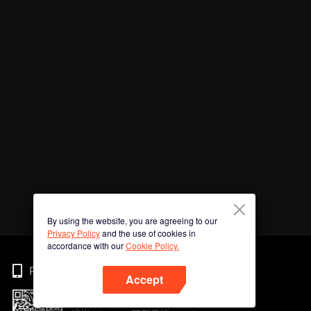
By using the website, you are agreeing to our
Privacy Policy
and the use of cookies in
accordance with our
Cookie Policy.
Phone
Accept