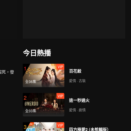
今日熱播
VIP
1
百花殺
假死，發
愛情 · 古裝
全36集
VIP
2
這一秒過火
愛情 · 劇情
全33集
VIP
3
四方極愛2 (未剪輯版）