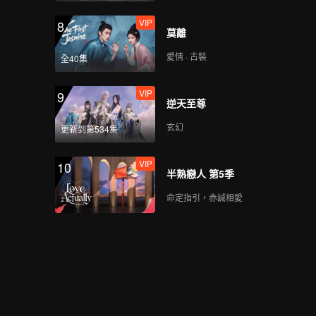
VIP
8
莫離
愛情 · 古裝
全40集
VIP
9
逆天至尊
玄幻
更新到第534集
VIP
10
半熟戀人 第5季
命定指引，赤誠相愛