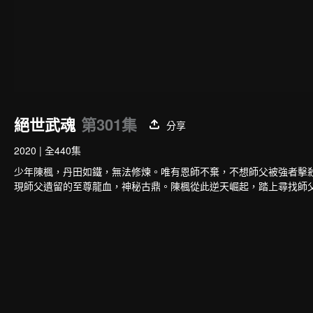
絕世武魂
第301集
分享
2020
|
全440集
少年陳楓，丹田如鐵，無法修煉。唯有恩師不棄，不想師父被強者擊
現師父遺留的至尊龍血，神秘古鼎。陳楓從此逆天崛起，踏上尋找師