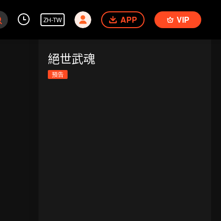
APP
VIP
ZH-TW
絕世武魂
預告