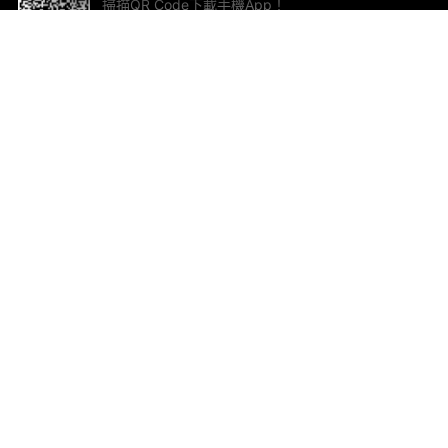
掃描QR Code下載手機App！
幫助與回饋
關
意見反饋
加
聯
電郵
ted.