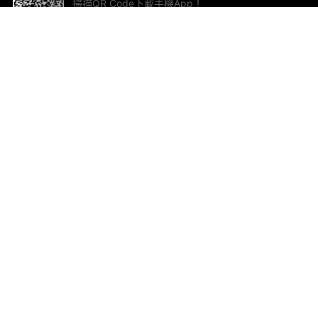
掃描QR Code下載手機App！
幫助與回饋
關
意見反饋
加
聯
電郵
ted.