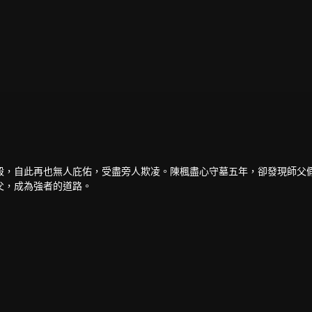
殺，自此再也無人庇佑，受盡旁人欺凌。陳楓盡心守墓五年，卻發現師父
父，成為強者的道路。