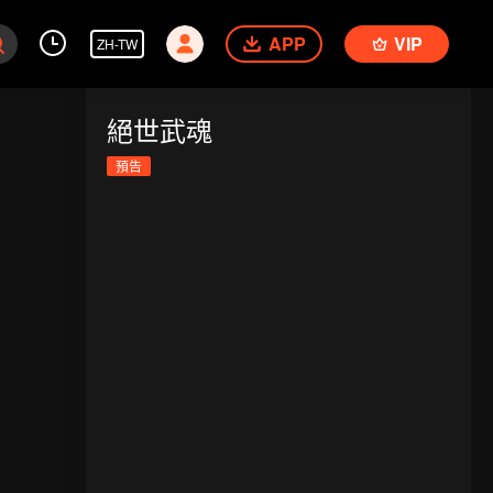
APP
VIP
ZH-TW
絕世武魂
預告