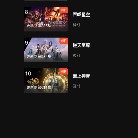
VIP
8
吞噬星空
科幻
更新到第235集
VIP
9
逆天至尊
玄幻
更新到第534集
VIP
10
無上神帝
戰鬥
更新到第611集