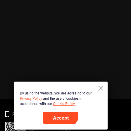
By using the website, you are agreeing to our
Privacy Policy
and the use of cookies in
accordance with our
Cookie Policy.
Phone
Accept