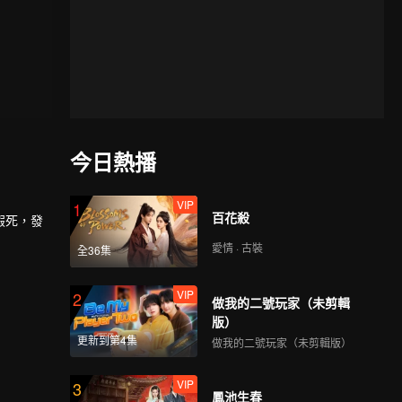
今日熱播
VIP
1
百花殺
假死，發
愛情 · 古裝
全36集
VIP
2
做我的二號玩家（未剪輯
版）
更新到第4集
做我的二號玩家（未剪輯版）
VIP
3
鳳池生春