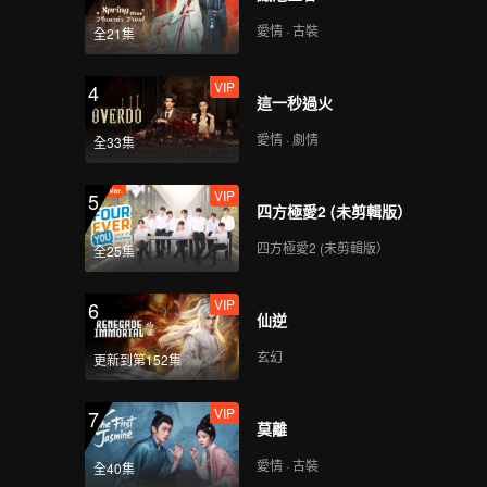
愛情 · 古裝
全21集
VIP
4
這一秒過火
愛情 · 劇情
全33集
VIP
5
四方極愛2 (未剪輯版）
四方極愛2 (未剪輯版）
全25集
VIP
6
仙逆
玄幻
更新到第152集
VIP
7
莫離
愛情 · 古裝
全40集