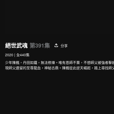
絕世武魂
第391集
分享
2020
|
全440集
少年陳楓，丹田如鐵，無法修煉。唯有恩師不棄，不想師父被強者擊
現師父遺留的至尊龍血，神秘古鼎。陳楓從此逆天崛起，踏上尋找師