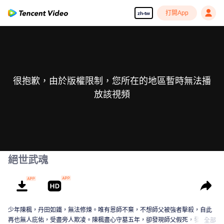
打開App
zh-tw
很抱歉，由於版權限制，您所在的地區暫時無法播
放該視頻
絕世武魂
少年陳楓，丹田如鐵，無法修煉。唯有恩師不棄，不想師父被強者擊殺，自此
再也無人庇佑，受盡旁人欺凌。陳楓盡心守墓五年，卻發現師父假死，發現師
全部