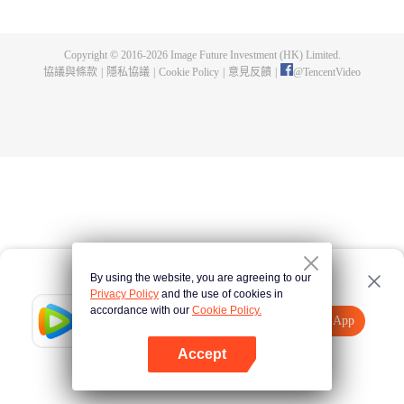
父遺留的至尊龍血，神秘古鼎。陳楓從此逆天崛起，踏上尋找師父，成為強者
的道路。
Copyright © 2016-
2026
Image Future Investment (HK) Limited.
協議與條款
|
隱私協議
|
Cookie Policy
|
意見反饋
|
@
TencentVideo
By using the website, you are agreeing to our
Privacy Policy
and the use of cookies in
accordance with our
Cookie Policy.
Tencent Video
打開App
觀看更多內容
Accept
如果失敗，請
點擊此處
重試
打開App