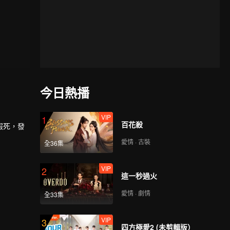
今日熱播
VIP
1
百花殺
假死，發
愛情 · 古裝
全36集
VIP
2
這一秒過火
愛情 · 劇情
全33集
VIP
3
四方極愛2 (未剪輯版）