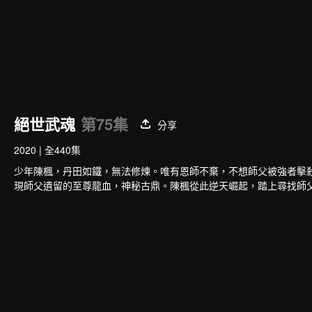
絕世武魂
第75集
分享
2020
|
全440集
少年陳楓，丹田如鐵，無法修煉。唯有恩師不棄，不想師父被強者擊
現師父遺留的至尊龍血，神秘古鼎。陳楓從此逆天崛起，踏上尋找師