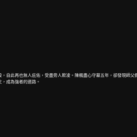
殺，自此再也無人庇佑，受盡旁人欺凌。陳楓盡心守墓五年，卻發現師父
父，成為強者的道路。