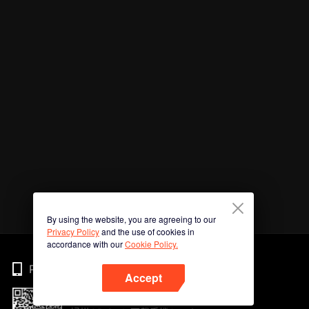
By using the website, you are agreeing to our
Privacy Policy
and the use of cookies in
accordance with our
Cookie Policy.
Phone
Accept