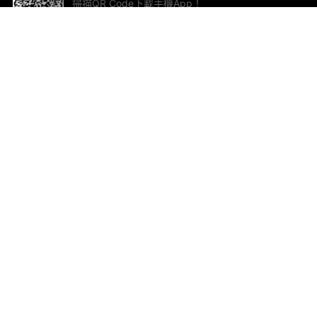
掃描QR Code下載手機App！
幫助與回饋
關
意見反饋
加
聯
電郵
ted.