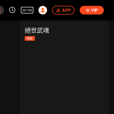
APP
VIP
ZH-TW
絕世武魂
預告