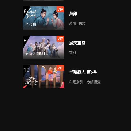
VIP
8
莫離
愛情 · 古裝
全40集
VIP
9
逆天至尊
玄幻
更新到第534集
VIP
10
半熟戀人 第5季
命定指引，赤誠相愛