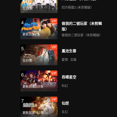
四方極愛2 (未剪輯版）
全25集
VIP
4
做我的二號玩家（未剪輯
版）
更新到第4集
做我的二號玩家（未剪輯版）
VIP
5
鳳池生春
愛情 · 古裝
全21集
VIP
6
吞噬星空
科幻
更新到第235集
VIP
7
仙逆
玄幻
更新到第152集