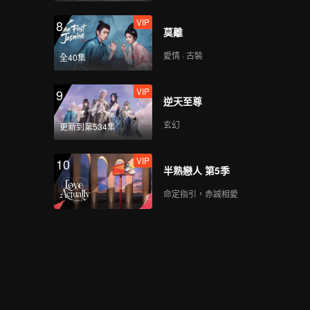
VIP
8
莫離
愛情 · 古裝
全40集
VIP
9
逆天至尊
玄幻
更新到第534集
VIP
10
半熟戀人 第5季
命定指引，赤誠相愛