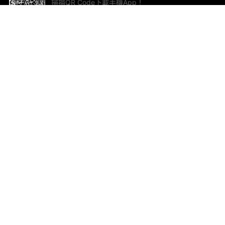
掃描QR Code下載手機App！
幫助與回饋
關
意見反饋
加
聯
電郵
ted.