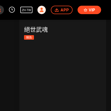
APP
VIP
ZH-TW
絕世武魂
預告