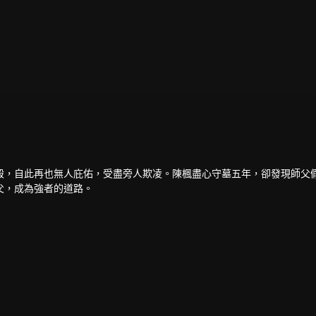
殺，自此再也無人庇佑，受盡旁人欺凌。陳楓盡心守墓五年，卻發現師父
父，成為強者的道路。