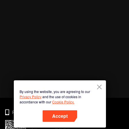
By using the website, you are agreeing to our
Privacy Policy
and the use of cookies in
accordance with our
Cookie Policy.
Phone
Accept