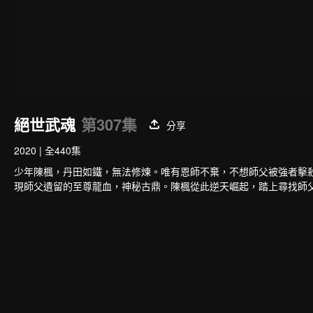
絕世武魂
第307集
分享
2020
|
全440集
少年陳楓，丹田如鐵，無法修煉。唯有恩師不棄，不想師父被強者擊
現師父遺留的至尊龍血，神秘古鼎。陳楓從此逆天崛起，踏上尋找師