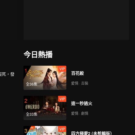
今日熱播
VIP
1
百花殺
假死，發
愛情 · 古裝
全36集
VIP
2
這一秒過火
愛情 · 劇情
全33集
VIP
3
四方極愛2 (未剪輯版）