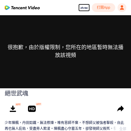
打開App
zh-tw
很抱歉，由於版權限制，您所在的地區暫時無法播
放該視頻
絕世武魂
少年陳楓，丹田如鐵，無法修煉。唯有恩師不棄，不想師父被強者擊殺，自此
再也無人庇佑，受盡旁人欺凌。陳楓盡心守墓五年，卻發現師父假死，發現師
全部