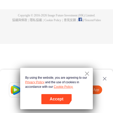
父遺留的至尊龍血，神秘古鼎。陳楓從此逆天崛起，踏上尋找師父，成為強者
的道路。
Copyright © 2016-
2026
Image Future Investment (HK) Limited.
協議與條款
|
隱私協議
|
Cookie Policy
|
意見反饋
|
@
TencentVideo
By using the website, you are agreeing to our
Privacy Policy
and the use of cookies in
accordance with our
Cookie Policy.
Tencent Video
打開App
觀看更多內容
Accept
如果失敗，請
點擊此處
重試
打開App