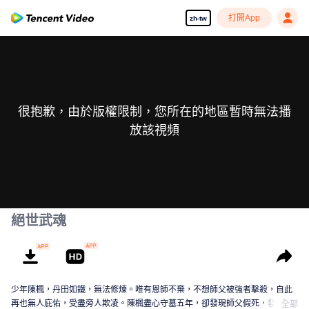
打開App
zh-tw
很抱歉，由於版權限制，您所在的地區暫時無法播
放該視頻
絕世武魂
少年陳楓，丹田如鐵，無法修煉。唯有恩師不棄，不想師父被強者擊殺，自此
再也無人庇佑，受盡旁人欺凌。陳楓盡心守墓五年，卻發現師父假死，發現師
全部