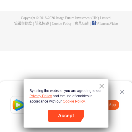
父遺留的至尊龍血，神秘古鼎。陳楓從此逆天崛起，踏上尋找師父，成為強者
的道路。
Copyright © 2016-
2026
Image Future Investment (HK) Limited.
協議與條款
|
隱私協議
|
Cookie Policy
|
意見反饋
|
@
TencentVideo
By using the website, you are agreeing to our
Privacy Policy
and the use of cookies in
accordance with our
Cookie Policy.
Tencent Video
打開App
觀看更多內容
Accept
如果失敗，請
點擊此處
重試
打開App