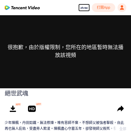
打開App
zh-tw
很抱歉，由於版權限制，您所在的地區暫時無法播
放該視頻
絕世武魂
少年陳楓，丹田如鐵，無法修煉。唯有恩師不棄，不想師父被強者擊殺，自此
再也無人庇佑，受盡旁人欺凌。陳楓盡心守墓五年，卻發現師父假死，發現師
全部