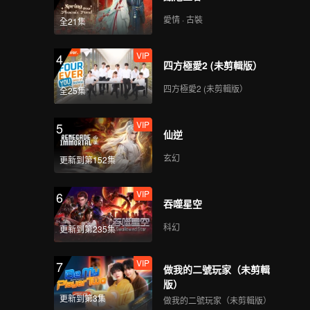
愛情 · 古裝
全21集
VIP
4
四方極愛2 (未剪輯版）
四方極愛2 (未剪輯版）
全25集
VIP
5
仙逆
玄幻
更新到第152集
VIP
6
吞噬星空
科幻
更新到第235集
VIP
7
做我的二號玩家（未剪輯
版）
更新到第3集
做我的二號玩家（未剪輯版）