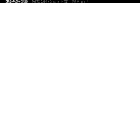
掃描QR Code下載手機App！
幫助與回饋
關
意見反饋
加
聯
電郵
ted.