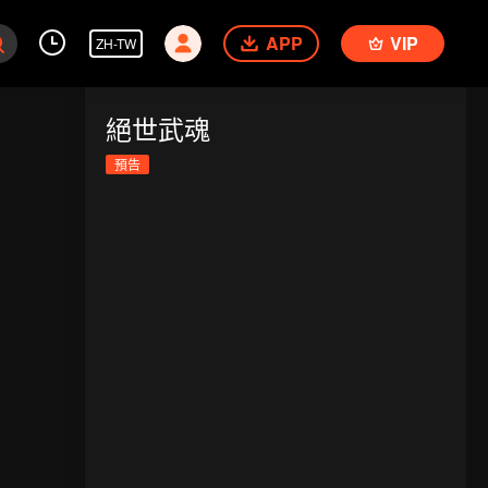
APP
VIP
ZH-TW
絕世武魂
預告