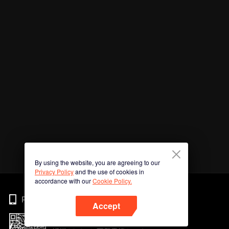
By using the website, you are agreeing to our
Privacy Policy
and the use of cookies in
accordance with our
Cookie Policy.
Phone
Accept