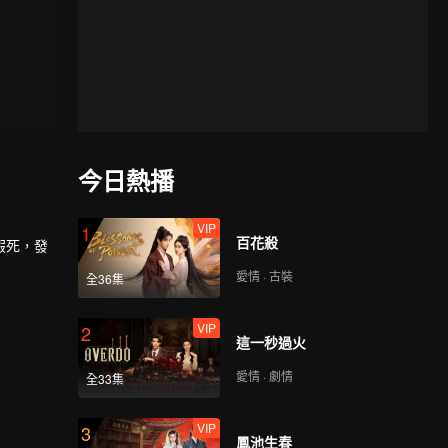
今日熱播
VIP
1
百花殺
假死，發
愛情 · 古裝
全36集
VIP
2
這一秒過火
愛情 · 劇情
全33集
VIP
3
鳳池生春