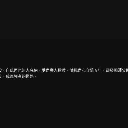
殺，自此再也無人庇佑，受盡旁人欺凌。陳楓盡心守墓五年，卻發現師父
父，成為強者的道路。