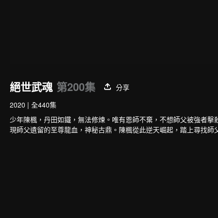
絕世武魂
第200集
分享
2020
|
全440集
少年陳楓，丹田如鐵，無法修煉。唯有恩師不棄，不想師父被強者擊
現師父遺留的至尊龍血，神秘古鼎。陳楓從此逆天崛起，踏上尋找師