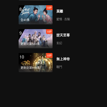
VIP
8
莫離
愛情 · 古裝
全40集
VIP
9
逆天至尊
玄幻
更新到第533集
VIP
10
無上神帝
戰鬥
更新到第610集