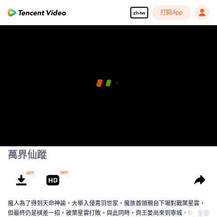
打開App
zh-tw
萬界仙蹤
魔人為了得到天命神諭，大舉入侵青羽世家，魔族首領親自下場對戰葉星雲，
但最終仍是棋差一招，被葉星雲打敗。與此同時，齊王姜尚來到寧城，終與葉
全部