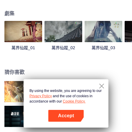
星雲父子相認，並發現葉星雲是罕見的八脈缺一的體質，極有利於修煉姜家祖
傳的極天道訣。但就在葉星雲接受了齊王教導，修為有所增進之時，神秘女子
劇集
安芸忽然出現。她為了得到葉星雲身上的九天神女圖，使用奇門之術，將其帶
走，卻不料因而捲入到了魔人和葉星雲的恩怨之中.....
萬界仙蹤_01
萬界仙蹤_02
萬界仙蹤_03
猜你喜歡
By using the website, you are agreeing to our
長生界
Privacy Policy
and the use of cookies in
accordance with our
Cookie Policy.
Accept
慶餘年第二季
打開App