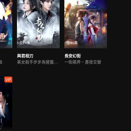
全24集
全40集
與君相刃
長安幻街
路
美女殺手步步為營獵愛皇子
一街兩界、晝夜交替
VIP