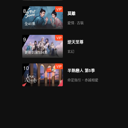
VIP
8
莫離
愛情 · 古裝
全40集
VIP
9
逆天至尊
玄幻
更新到第534集
VIP
10
半熟戀人 第5季
命定指引，赤誠相愛