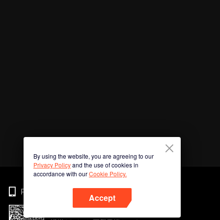
By using the website, you are agreeing to our
Privacy Policy
and the use of cookies in
accordance with our
Cookie Policy.
Phone
Accept