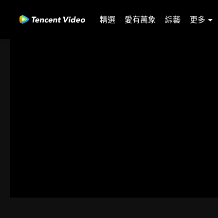
精選
愛有萬象
綜藝
更多
121-150
151-180
181-210
211-240
241-270