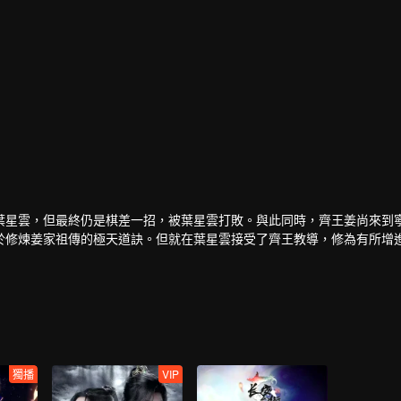
葉星雲，但最終仍是棋差一招，被葉星雲打敗。與此同時，齊王姜尚來到
於修煉姜家祖傳的極天道訣。但就在葉星雲接受了齊王教導，修為有所增
之術，將其帶走，卻不料因而捲入到了魔人和葉星雲的恩怨之中.....
獨播
VIP