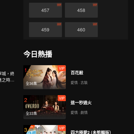
VIP
VIP
457
458
VIP
VIP
459
460
VIP
VIP
461
462
今日熱播
VIP
VIP
463
464
VIP
1
百花殺
寧城，終
進之時，
愛情 · 古裝
全36集
VIP
2
這一秒過火
愛情 · 劇情
全33集
VIP
3
四方極愛2 (未剪輯版）