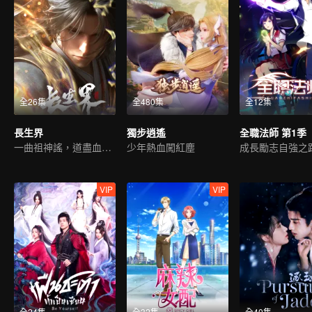
全26集
全480集
全12集
長生界
獨步逍遙
全職法師 第1季
一曲祖神謠，道盡血與淚
少年熱血闖紅塵
成長勵志自強之
VIP
VIP
全24集
全32集
全40集