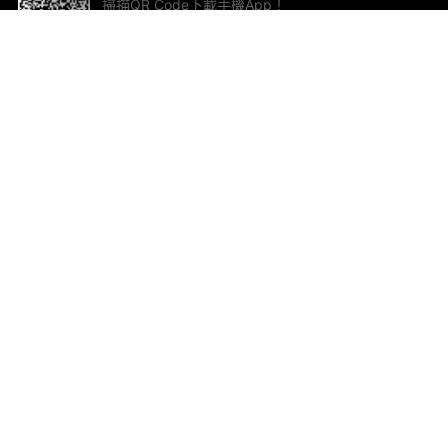
掃描QR Code下載手機App！
幫助與回饋
關
意見反饋
加
聯
電郵
ted.