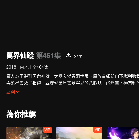
萬界仙蹤
第461集
分享
2018
|
內地
|
全464集
魔人為了得到天命神諭，大舉入侵青羽世家，魔族首領親自下場對戰
與葉星雲父子相認，並發現葉星雲是罕見的八脈缺一的體質，極有利
神秘女子安芸忽然出現。她為了得到葉星雲身上的九天神女圖，使用奇門
展開
為你推薦
VIP
VIP