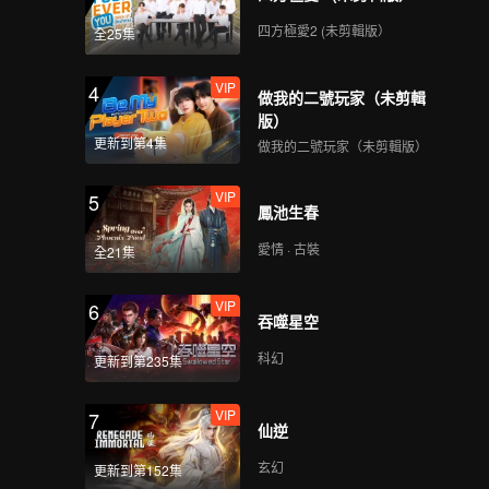
四方極愛2 (未剪輯版）
全25集
VIP
4
做我的二號玩家（未剪輯
版）
更新到第4集
做我的二號玩家（未剪輯版）
VIP
5
鳳池生春
愛情 · 古裝
全21集
VIP
6
吞噬星空
科幻
更新到第235集
VIP
7
仙逆
玄幻
更新到第152集