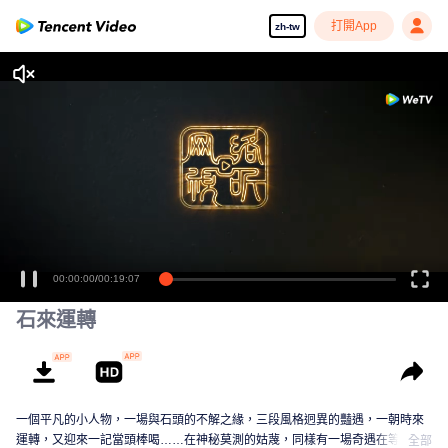
打開App
zh-tw
石來運轉
一個平凡的小人物，一場與石頭的不解之緣，三段風格迥異的豔遇，一朝時來
運轉，又迎來一記當頭棒喝……在神秘莫測的姑蔑，同樣有一場奇遇在等待著
全部