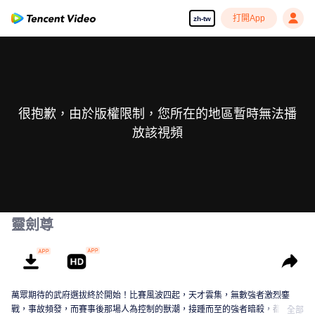
打開App
zh-tw
很抱歉，由於版權限制，您所在的地區暫時無法播
放該視頻
靈劍尊
萬眾期待的武府選拔終於開始！比賽風波四起，天才雲集，無數強者激烈鏖
戰，事故頻發，而賽事後那場人為控制的獸潮，接踵而至的強者暗殺，都顯示
全部