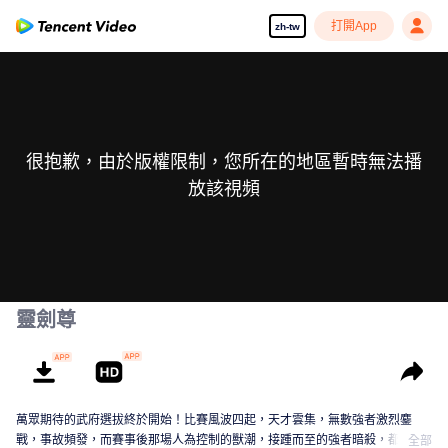
打開App
zh-tw
很抱歉，由於版權限制，您所在的地區暫時無法播
放該視頻
靈劍尊
萬眾期待的武府選拔終於開始！比賽風波四起，天才雲集，無數強者激烈鏖
戰，事故頻發，而賽事後那場人為控制的獸潮，接踵而至的強者暗殺，都顯示
全部