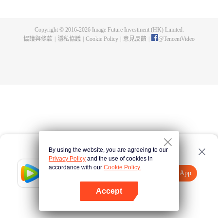
出了神秘而龐大的暗殺宗派——天演門。且看楚行雲如何在這場波雲詭譎的暗
殺中，披荊斬棘，所向睥睨！
Copyright © 2016-
2026
Image Future Investment (HK) Limited.
協議與條款
|
隱私協議
|
Cookie Policy
|
意見反饋
|
@
TencentVideo
By using the website, you are agreeing to our
Privacy Policy
and the use of cookies in
accordance with our
Cookie Policy.
Tencent Video
打開App
觀看更多內容
Accept
如果失敗，請
點擊此處
重試
打開App