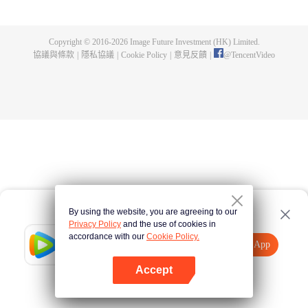
出了神秘而龐大的暗殺宗派——天演門。且看楚行雲如何在這場波雲詭譎的暗
殺中，披荊斬棘，所向睥睨！
Copyright © 2016-
2026
Image Future Investment (HK) Limited.
協議與條款
|
隱私協議
|
Cookie Policy
|
意見反饋
|
@
TencentVideo
By using the website, you are agreeing to our
Privacy Policy
and the use of cookies in
accordance with our
Cookie Policy.
Tencent Video
打開App
觀看更多內容
Accept
如果失敗，請
點擊此處
重試
打開App