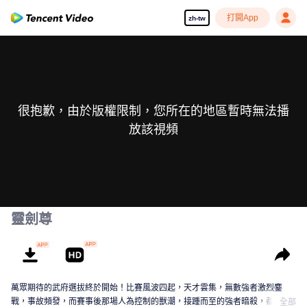
打開App
zh-tw
很抱歉，由於版權限制，您所在的地區暫時無法播
放該視頻
靈劍尊
萬眾期待的武府選拔終於開始！比賽風波四起，天才雲集，無數強者激烈鏖
戰，事故頻發，而賽事後那場人為控制的獸潮，接踵而至的強者暗殺，都顯示
全部