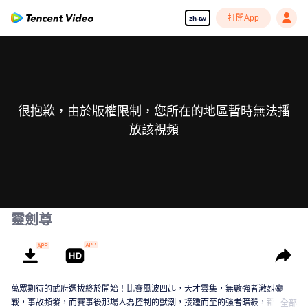
打開App
zh-tw
很抱歉，由於版權限制，您所在的地區暫時無法播
放該視頻
靈劍尊
萬眾期待的武府選拔終於開始！比賽風波四起，天才雲集，無數強者激烈鏖
戰，事故頻發，而賽事後那場人為控制的獸潮，接踵而至的強者暗殺，都顯示
全部